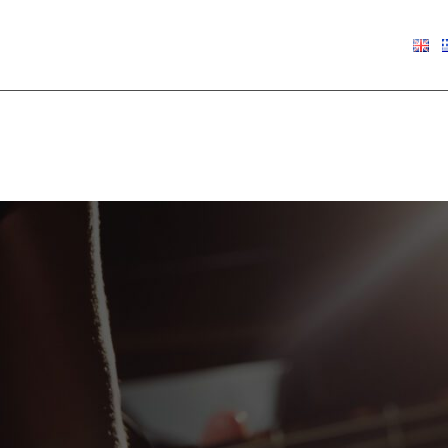
€
0.00
Show
9
12
18
24