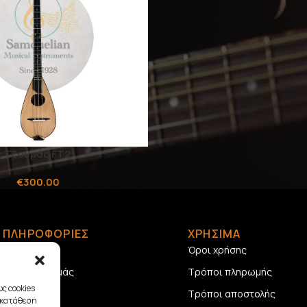
 Τζουράς FT2
€
300.00
ΠΛΗΡΟΦΟΡΙΕΣ
ΧΡΗΣΙΜΑ
Αρχική
Όροι χρήσης
Σχετικά με εμάς
Τρόποι πληρωμής
ς cookies
Επικοινωνία
Τρόποι αποστολής
γκατάθεση