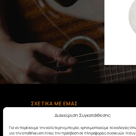
ΚΑΤΆΣΤΑΣΗ
On sale
Χειροποίητος
ΣΧΕΤΙΚΆ ΜΕ ΕΜΆΣ
Με παράδοση από το 1928, η
Διαχείριση Συγκατάθεσης
οικογένεια Σαμουελιάν στηρίζει
τη μουσική δημιουργία
Για να παρέχουμε την καλύτερη εμπειρία, χρησιμοποιούμε τεχνολογίες όπω
προσφέροντας ποιοτικά μουσικά
για την αποθήκευση ή/και την πρόσβαση σε πληροφορίες συσκευών. Η συ