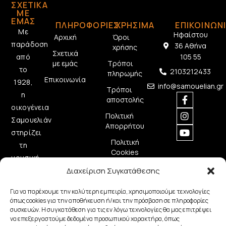
ΣΧΕΤΙΚΆ
ΜΕ
ΕΜΆΣ
ΠΛΗΡΟΦΟΡΙΕΣ
ΧΡΗΣΙΜΑ
ΕΠΙΚΟΙΝΩΝ
Με
Ηφαίστου
Αρχική
Όροι
παράδοση
36 Αθήνα
χρήσης
Σχετικά
από
105 55
με εμάς
Τρόποι
το
2103212433
πληρωμής
Επικοινωνία
1928,
info@samouelian.gr
Τρόποι
η
αποστολής
οικογένεια
Πολιτική
Σαμουελιάν
Απορρήτου
στηρίζει
Πολιτική
τη
Cookies
μουσική
δημιουργία
Διαχείριση Συγκατάθεσης
προσφέροντας
Για να παρέχουμε την καλύτερη εμπειρία, χρησιμοποιούμε τεχνολογίες
ποιοτικά
όπως cookies για την αποθήκευση ή/και την πρόσβαση σε πληροφορίες
μουσικά
συσκευών. Η συγκατάθεση για τις εν λόγω τεχνολογίες θα μας επιτρέψει
να επεξεργαστούμε δεδομένα προσωπικού χαρακτήρα, όπως
όργανα.