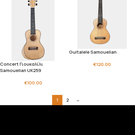
Guitalele Samouelian
Concert Γιουκαλίλι
€
120.00
Samouelian UK259
€
100.00
1
2
→