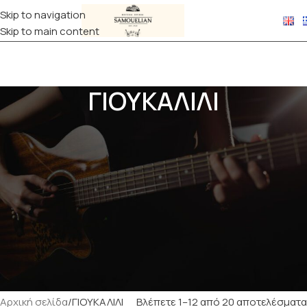
Skip to navigation
Skip to main content
ΓΙΟΥΚΑΛΙΛΙ
Το
γιουκαλίλι
είναι το όργανο που φέρνει χαμόγελο με τον
φωτεινό και χαρούμενο ήχο του. Εύκολο στη μάθηση, ελαφρύ
και πρακτικό, είναι ιδανικό για κάθε ηλικία και επίπεδο
μουσικού.
Στο κατάστημά μας θα βρεις
γιουκαλίλι σε όλα τα μεγέθη
–
soprano, concert, tenor και baritone – καθώς και μοντέλα από
ποιοτικά ξύλα που προσφέρουν εξαιρετικό ήχο και άνετο
παίξιμο.Επίλεξε ανάμεσα σε
χειροποίητα ή επώνυμα
γιουκαλίλι
και ξεκίνα σήμερα να δημιουργείς τη δική σου
μελωδία με το πιο χαρούμενο όργανο του κόσμου!
Αρχική σελίδα
ΓΙΟΥΚΑΛΙΛΙ
Βλέπετε 1–12 από 20 αποτελέσματα