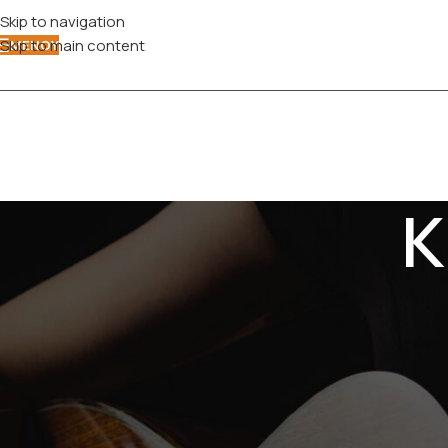
Skip to navigation
Skip to main content
ΜΕΝΟΎ
Κ
Η συλλογή
Κιθάρες & Μπάσα
του καταστήματός μας καλύπτει 
ηλεκτρικές, ακουστικές και κλασικές κιθάρες
, καθώς και
μπά
Κάθε όργανο έχει επιλεγεί για την ποιότητα ήχου, την άνεση στο 
βρεις το ιδανικό όργανο που θα σου εμπνεύσει δημιουργία και 
Αρχική σελίδα
ΚΙΘΑΡΕΣ – ΜΠΑΣΑ