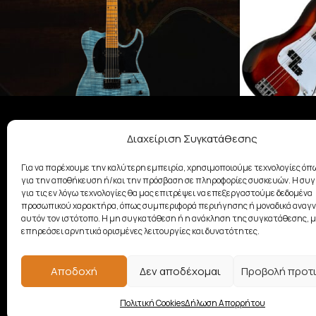
Διαχείριση Συγκατάθεσης
ΣΧΕΤΙΚΆ ΜΕ ΕΜΆΣ
ΗΛΕΚΤΡΙΚΈΣ ΚΙΘΆΡΕΣ
ΗΛΕ
Με παράδοση από το 1928, η
Για να παρέχουμε την καλύτερη εμπειρία, χρησιμοποιούμε τεχνολογίες όπω
οικογένεια Σαμουελιάν στηρίζει
για την αποθήκευση ή/και την πρόσβαση σε πληροφορίες συσκευών. Η συ
τη μουσική δημιουργία
για τις εν λόγω τεχνολογίες θα μας επιτρέψει να επεξεργαστούμε δεδομένα
προσωπικού χαρακτήρα, όπως συμπεριφορά περιήγησης ή μοναδικά αναγν
προσφέροντας ποιοτικά μουσικά
αυτόν τον ιστότοπο. Η μη συγκατάθεση ή η ανάκληση της συγκατάθεσης, μ
όργανα.
επηρεάσει αρνητικά ορισμένες λειτουργίες και δυνατότητες.
Αποδοχή
Δεν αποδέχομαι
Προβολή προτ
Copyright © 2026 Samouelian. All Rights Reserved.
Πολιτική Cookies
Δήλωση Απορρήτου
Developed by
Algoria