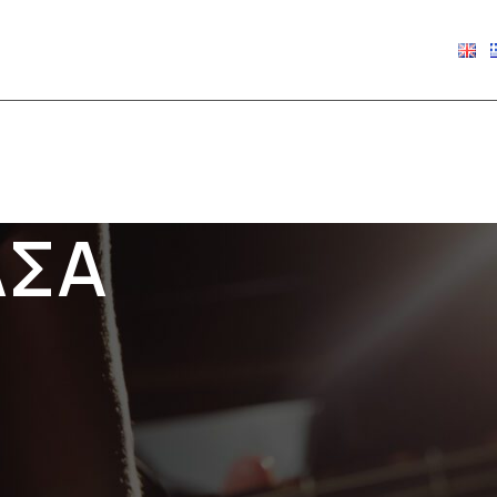
€
0.00
ΑΣΑ
νή.Ανακάλυψε
στές.
ή pop, εδώ θα