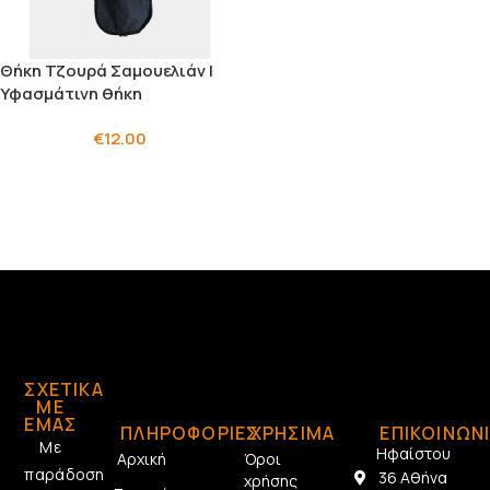
Θήκη Τζουρά Σαμουελιάν |
Υφασμάτινη θήκη
€
12.00
ΣΧΕΤΙΚΆ
ΜΕ
ΕΜΆΣ
ΠΛΗΡΟΦΟΡΙΕΣ
ΧΡΗΣΙΜΑ
ΕΠΙΚΟΙΝΩΝ
Με
Ηφαίστου
Αρχική
Όροι
παράδοση
36 Αθήνα
χρήσης