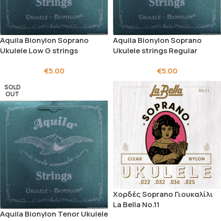
Aquila Bionylon Soprano
Aquila Bionylon Soprano
Ukulele Low G strings
Ukulele strings Regular
€
5.00
€
5.00
SOLD
OUT
Χορδές Soprano Γιουκαλίλι
La Bella No.11
Aquila Bionylon Tenor Ukulele