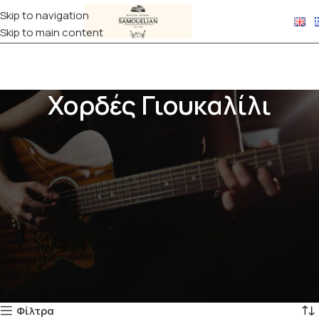
Skip to navigation
Skip to main content
Χορδές Γιουκαλίλι
Οι χορδές γιουκαλίλι είναι καθοριστικές για τον ήχο, το
τονισμό και την άνεση στο παίξιμο του οργάνου. Διαθέσιμες
σε διάφορα υλικά , προσφέρουν ζεστό, γλυκό ήχο και σταθερό
κούρδισμα, κατάλληλες για soprano, concert, tenor και
baritone γιουκαλίλι. Ιδανικές τόσο για αρχάριους που θέλουν
εύκολο παίξιμο όσο και για πιο έμπειρους μουσικούς που
αναζητούν καλύτερη ένταση και διάρκεια ζωής.
Αρχική σελίδα
ΧΟΡΔΕΣ
Χορδές Γιουκαλίλι
Προβάλλονται όλα - 8 αποτελέσματα
Φίλτρα