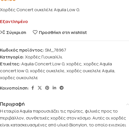
Χορδές Concert ουκελέλε Aquila Low G.
Εξαντλημένο
Σύγκριση
Προσθήκη στη wishlist
Κωδικός προϊόντος:
SM_78967
Κατηγορία:
Χορδές Γιουκαλίλι
Ετικέτες:
Aquila Concert Low G
,
χορδές
,
χορδες Aquila
concert low G
,
χορδές ουκελελε
,
χορδές ουκελελε Aquila
,
χορδες ουκουλελε
Κοινοποίηση:
Περιγραφή
Η εταιρία Aquila παρουσιάζει τις πρώτες, φιλικές προς το
περιβάλλον, συνθετικές χορδές στον κόσμο. Αυτές οι χορδές
είναι κατασκευασμένες από υλικό Bionylon, το οποίο ενισχύει