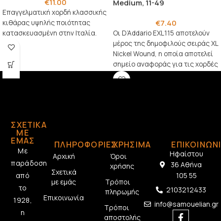
€
11.00
Medium, 11-49
Επαγγελματική χορδή κλασσικής
€
7.40
κιθάρας υψηλής ποιότητας
κατασκευασμένη στην Ιταλία.
Οι D’Addario EXL115 αποτελούν
μέρος της δημοφιλούς σειράς XL
Nickel Wound, η οποία αποτελεί
σημείο αναφοράς για τις χορδές
ηλεκτρικής
ΣΧΕΤΙΚΆ
ΜΕ
ΕΜΆΣ
ΠΛΗΡΟΦΟΡΙΕΣ
ΧΡΗΣΙΜΑ
ΕΠΙΚΟΙΝΩΝ
Με
Ηφαίστου
Αρχική
Όροι
παράδοση
36 Αθήνα
χρήσης
Σχετικά
από
105 55
με εμάς
Τρόποι
το
2103212433
πληρωμής
Επικοινωνία
1928,
info@samouelian.gr
Τρόποι
η
αποστολής