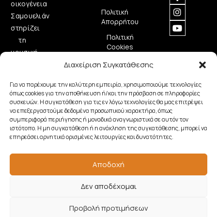
οικογένεια
Πολιτική
Σαμουελιάν
Απορρήτου
στηρίζει
Πολιτική
τη
Cookies
μουσική
δημιουργία
Διαχείριση Συγκατάθεσης
προσφέροντας
Για να παρέχουμε την καλύτερη εμπειρία, χρησιμοποιούμε τεχνολογίες
ποιοτικά
όπως cookies για την αποθήκευση ή/και την πρόσβαση σε πληροφορίες
μουσικά
συσκευών. Η συγκατάθεση για τις εν λόγω τεχνολογίες θα μας επιτρέψει
να επεξεργαστούμε δεδομένα προσωπικού χαρακτήρα, όπως
όργανα.
συμπεριφορά περιήγησης ή μοναδικά αναγνωριστικά σε αυτόν τον
ιστότοπο. Η μη συγκατάθεση ή η ανάκληση της συγκατάθεσης, μπορεί να
επηρεάσει αρνητικά ορισμένες λειτουργίες και δυνατότητες.
Copyright © 2026 Samouelian. All Rights Reserved.
Αποδοχή
Developed by
Algoria
Δεν αποδέχομαι
Προβολή προτιμήσεων