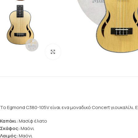
Click to enlarge
To Egmond C380-105V είναι ενα μοναδικό Concert γιουκαλίλι.
Καπάκι:
Μασίφ έλατο
Σκάφος:
Μαόνι
Λαιμός:
Μαόνι