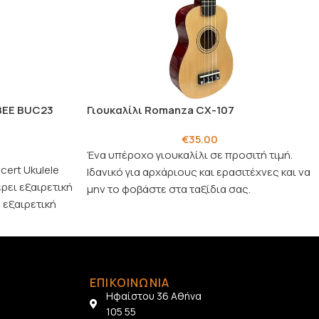
BEE BUC23
Γιουκαλίλι Romanza CX-107
€
35.00
Ένα υπέροχο γιουκαλίλι σε προσιτή τιμή.
ert Ukulele
Ιδανικό για αρχάριους και ερασιτέχνες και να
ρει εξαιρετική
μην το φοβάστε στα ταξίδια σας.
 εξαιρετική
ΕΠΙΚΟΙΝΩΝΙΑ
Ηφαίστου 36 Αθήνα
105 55