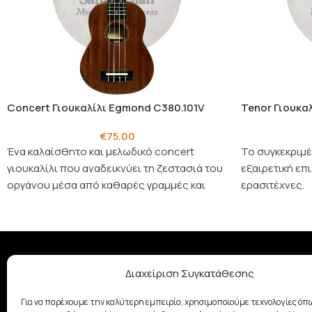
Concert Γιουκαλίλι Egmond C380.101V
Tenor Γιουκα
€
75.00
Ένα καλαίσθητο και μελωδικό concert
Το συγκεκριμέν
γιουκαλίλι που αναδεικνύει τη ζεστασιά του
εξαιρετική επ
οργάνου μέσα από καθαρές γραμμές και
ερασιτέχνες.
εκλεπτυσμένη ερμηνεία.
Διαχείριση Συγκατάθεσης
ΣΧΕΤΙΚΆ ΜΕ ΕΜΆΣ
Με παράδοση από το 1928, η
Για να παρέχουμε την καλύτερη εμπειρία, χρησιμοποιούμε τεχνολογίες όπω
οικογένεια Σαμουελιάν στηρίζει