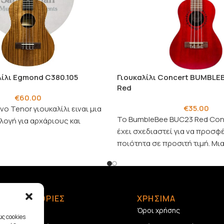
λίλι Egmond C380.105
Γιουκαλίλι Concert BUMBLE
Red
€
60.00
€
35.00
ο Tenor γιουκαλίλι ειναι μια
Το BumbleBee BUC23 Red Conc
ιλογή για αρχάριους και
έχει σχεδιαστεί για να προσφέ
ποιότητα σε προσιτή τιμή. Μια
επιλογή για οποιονδήποτε.
ΠΛΗΡΟΦΟΡΙΕΣ
ΧΡΗΣΙΜΑ
Αρχική
Όροι χρήσης
ς cookies