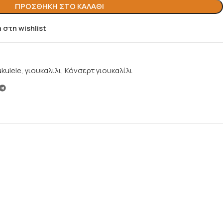
ΠΡΟΣΘΉΚΗ ΣΤΟ ΚΑΛΆΘΙ
στη wishlist
ukulele
,
γιουκαλιλι
,
Κόνσερτ γιουκαλίλι