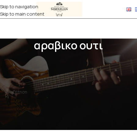
Skip to navigation
Skip to main content
αραβικο ουτι
Αρχική σελίδα
Προϊόντα με ετικέτα “αραβικο ουτι”
Δεν βρέθηκε κανένα προϊόν που να ταιριάζει με την επιλογή
σας.