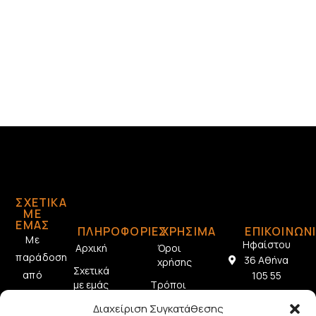
ΣΧΕΤΙΚΆ
ΜΕ
ΕΜΆΣ
ΠΛΗΡΟΦΟΡΙΕΣ
ΧΡΗΣΙΜΑ
ΕΠΙΚΟΙΝΩΝ
Με
Ηφαίστου
Αρχική
Όροι
παράδοση
36 Αθήνα
χρήσης
Σχετικά
από
105 55
με εμάς
Τρόποι
το
2103212433
πληρωμής
Επικοινωνία
Διαχείριση Συγκατάθεσης
1928,