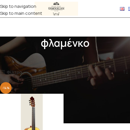
Skip to navigation
Skip to main content
φλαμένκο
Αρχική σελίδα
Προϊόντα με ετικέτα “φλαμένκο”
Εμφάνιση του μοναδικού αποτελέσματος
Φίλτρα
-14%