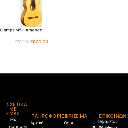
Camps M5 Flamenco
€
600.00
€
700.00
ΣΧΕΤΙΚΆ
ΜΕ
ΕΜΆΣ
ΠΛΗΡΟΦΟΡΙΕΣ
ΧΡΗΣΙΜΑ
ΕΠΙΚΟΙΝΩΝ
Με
Ηφαίστου
Αρχική
Όροι
παράδοση
36 Αθήνα