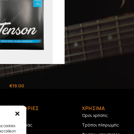
ρικού Μπάσου Tenson
€
19.00
ΠΛΗΡΟΦΟΡΙΕΣ
ΧΡΗΣΙΜΑ
Αρχική
Όροι χρήσης
Σχετικά με εμάς
Τρόποι πληρωμής
ς cookies
γκατάθεση