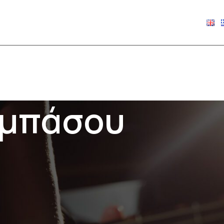
€
0.00
 μπάσου
Show
9
12
18
24