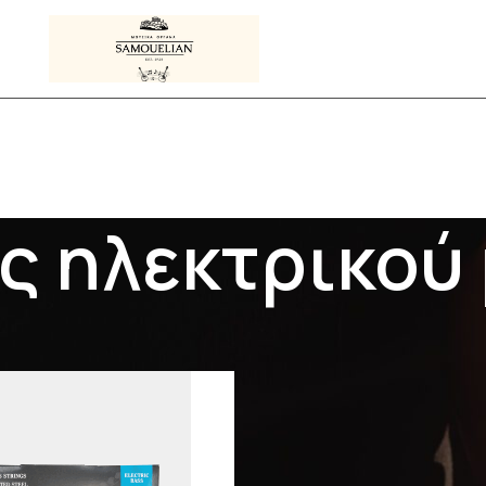
ς ηλεκτρικού
Προϊόντα με ετικέτα “χορδές ηλεκτρικού μπάσου”