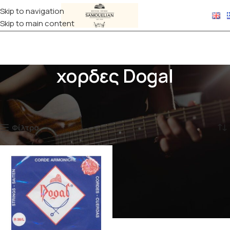
Skip to navigation
Skip to main content
χορδες Dogal
Αρχική σελίδα
Προϊόντα με ετικέτα “χορδες Dogal”
Εμφάνιση του μοναδικού αποτελέσματος
Φίλτρα