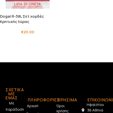
Dogal R-38L Σετ χορδές
Κρητικής λύρας
€
20.00
ΣΧΕΤΙΚΆ
ΜΕ
ΕΜΆΣ
ΠΛΗΡΟΦΟΡΙΕΣ
ΧΡΗΣΙΜΑ
ΕΠΙΚΟΙΝΩΝ
Με
Ηφαίστου
Αρχική
Όροι
παράδοση
36 Αθήνα
χρήσης