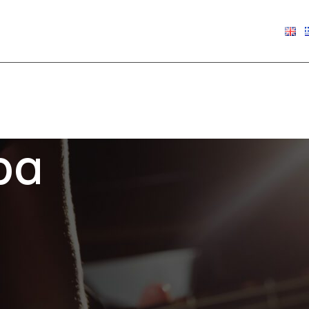
€
0.00
ρα
Show
9
12
18
24