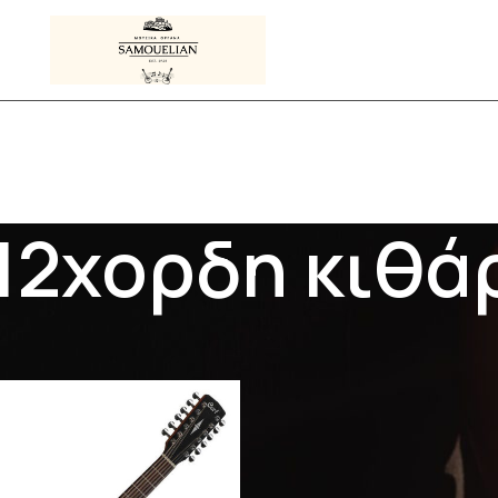
12χορδη κιθά
Προϊόντα με ετικέτα “12χορδη κιθάρα”