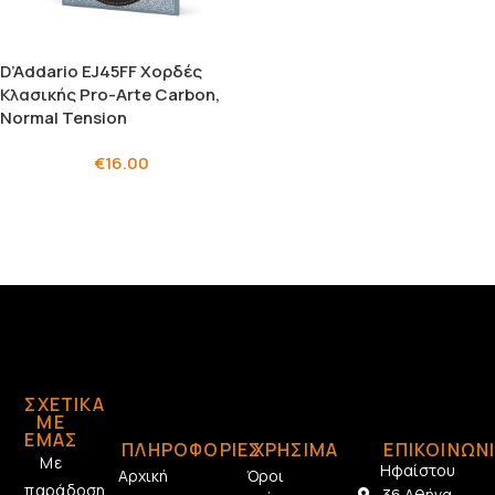
D’Addario EJ45FF Χορδές
Κλασικής Pro-Arte Carbon,
Normal Tension
€
16.00
ΣΧΕΤΙΚΆ
ΜΕ
ΕΜΆΣ
ΠΛΗΡΟΦΟΡΙΕΣ
ΧΡΗΣΙΜΑ
ΕΠΙΚΟΙΝΩΝ
Με
Ηφαίστου
Αρχική
Όροι
παράδοση
36 Αθήνα