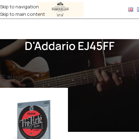
Skip to navigation
Skip to main content
D'Addario EJ45FF
Αρχική σελίδα
Προϊόντα με ετικέτα “D'Addario EJ45FF”
Εμφάνιση του μοναδικού αποτελέσματος
Φίλτρα