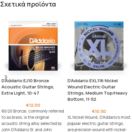
Σχετικά προϊόντα
D’Addario EJ10 Bronze
D’Addario EXL116 Nickel
Acoustic Guitar Strings,
Wound Electric Guitar
Extra Light, 10-47
Strings, Medium Top/Heavy
Bottom, 11-52
€
12.00
€
10.50
80/20 Bronze, commonly referred
to as brass, is the original
XL Nickel Wound, D'Addario's most
acoustic string alloy selected by
popular electric guitar strings,
John D'Addario Sr. and John
are precision wound with nickel-