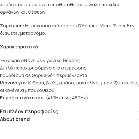
χορδιστής μπορεί να τοποθετηθεί σε μεγάλη ποικιλία
οργάνων και θέσεων.
Σημείωση:
Η τρέχουσα έκδοση του D’Addario Micro Tuner
δεν
διαθέτει μετρονόμο.
Χαρακτηριστικά:
Έγχρωμη οθόνη με 4 γωνίες θέασης.
Διπλό περιστρεφόμενο clip στερέωσης.
Κούρδισμα σε θορυβώδη περιβάλλοντα.
Ιδανικό για
: Κιθάρα, βιολί, μπάσο, μαντολίνο, μπάντζο, ukulele,
οικογένεια μπουζουκιού
Εύρος συχνότητας
: (410Hz έως 480Hz).
Επιπλέον πληροφορίες
About brand