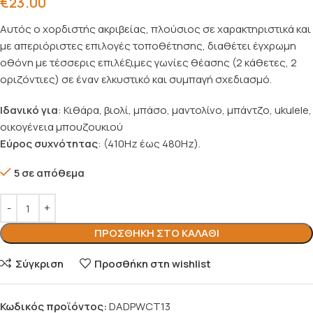
€
23.00
Αυτός ο χορδιστής ακριβείας, πλούσιος σε χαρακτηριστικά και
με απεριόριστες επιλογές τοποθέτησης, διαθέτει έγχρωμη
οθόνη με τέσσερις επιλέξιμες γωνίες θέασης (2 κάθετες, 2
οριζόντιες) σε έναν ελκυστικό και συμπαγή σχεδιασμό.
Ιδανικό για
: Κιθάρα, βιολί, μπάσο, μαντολίνο, μπάντζο, ukulele,
οικογένεια μπουζουκιού
Εύρος συχνότητας
: (410Hz έως 480Hz).
5 σε απόθεμα
ΠΡΟΣΘΉΚΗ ΣΤΟ ΚΑΛΆΘΙ
Σύγκριση
Προσθήκη στη wishlist
Κωδικός προϊόντος:
DADPWCT13