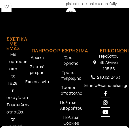
D'Angelico in the 1930s. 80/20
plated steel onto a carefully
Bronze strings hold a crisp, deep
drawn, hexagonally shaped, high
and projecting tone and appeal to
carbon steel core. The result is
many vintage enthusiasts for
strings with long lasting,
their historical significance.
distinctive bright tone and
excellent intonation, ideal for the
ΣΧΕΤΙΚΆ
widest variety of guitars and
ΜΕ
musical styles.
ΕΜΆΣ
ΠΛΗΡΟΦΟΡΙΕΣ
ΧΡΗΣΙΜΑ
ΕΠΙΚΟΙΝΩΝ
Με
Ηφαίστου
Αρχική
Όροι
παράδοση
36 Αθήνα
χρήσης
Σχετικά
από
105 55
με εμάς
Τρόποι
το
2103212433
πληρωμής
Επικοινωνία
1928,
info@samouelian.gr
Τρόποι
η
αποστολής
οικογένεια
Πολιτική
Σαμουελιάν
Απορρήτου
στηρίζει
Πολιτική
τη
Cookies
μουσική