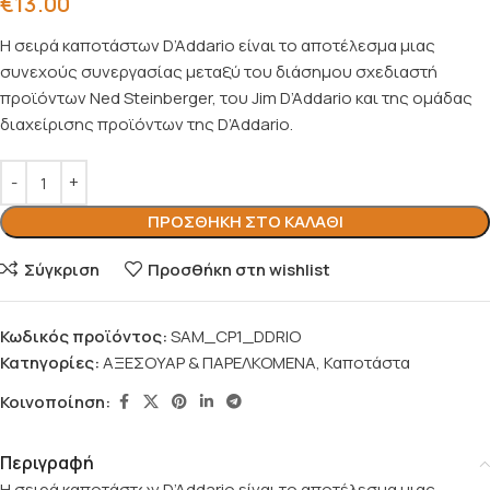
€
13.00
Η σειρά καποτάστων D’Addario είναι το αποτέλεσμα μιας
συνεχούς συνεργασίας μεταξύ του διάσημου σχεδιαστή
προϊόντων Ned Steinberger, του Jim D’Addario και της ομάδας
διαχείρισης προϊόντων της D’Addario.
ΠΡΟΣΘΉΚΗ ΣΤΟ ΚΑΛΆΘΙ
Σύγκριση
Προσθήκη στη wishlist
Κωδικός προϊόντος:
SAM_CP1_DDRIO
Κατηγορίες:
ΑΞΕΣΟΥΑΡ & ΠΑΡΕΛΚΟΜΕΝΑ
,
Καποτάστα
Κοινοποίηση:
Περιγραφή
Η σειρά καποτάστων D’Addario είναι το αποτέλεσμα μιας