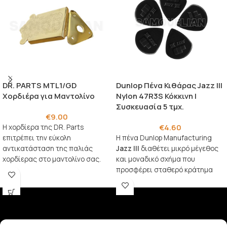
DR. PARTS MTL1/GD
Dunlop Πένα Κιθάρας Jazz III
Χορδιέρα για Μαντολίνο
Nylon 47R3S Κόκκινη |
Συσκευασία 5 τμχ.
€
9.00
€
4.60
Η χορδίερα της DR. Parts
επιτρέπει την εύκολη
Η πένα
Dunlop Manufacturing
αντικατάσταση της παλιάς
Jazz III
διαθέτει μικρό μέγεθος
χορδίερας στο μαντολίνο σας.
και μοναδικό σχήμα που
Κατασκευασμένο από μέταλλο
προσφέρει σταθερό κράτημα
για αντοχή και σταθερότητα.
και ακριβή έλεγχο, ιδανικό για
σύνθετα lead και γρήγορα solo.