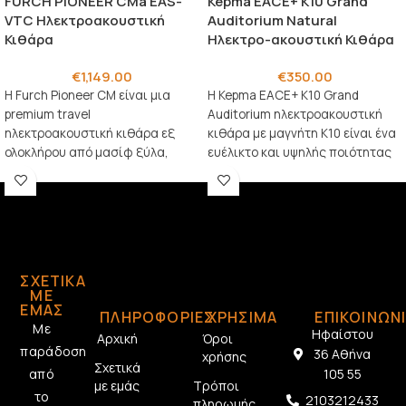
FURCH PIONEER CMa EAS-
Kepma EACE+ K10 Grand
VTC Ηλεκτροακουστική
Auditorium Natural
Κιθάρα
Ηλεκτρο-ακουστική Κιθάρα
€
1,149.00
€
350.00
Η Furch Pioneer CM είναι μια
Η Kepma EACE+ K10 Grand
premium travel
Auditorium ηλεκτροακουστική
ηλεκτροακουστική κιθάρα εξ
κιθάρα με μαγνήτη K10 είναι ένα
ολοκλήρου από μασίφ ξύλα,
ευέλικτο και υψηλής ποιότητας
σχεδιασμένη για να προσφέρει
όργανο, σχεδιασμένο να
πλήρη
ΣΧΕΤΙΚΆ
ΜΕ
ΕΜΆΣ
ΠΛΗΡΟΦΟΡΙΕΣ
ΧΡΗΣΙΜΑ
ΕΠΙΚΟΙΝΩΝ
Με
Ηφαίστου
Αρχική
Όροι
παράδοση
36 Αθήνα
χρήσης
Σχετικά
από
105 55
με εμάς
Τρόποι
το
2103212433
πληρωμής