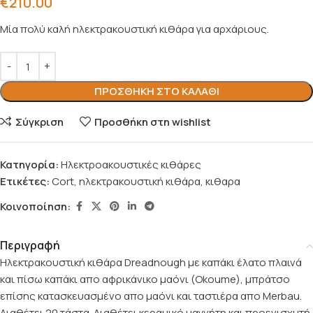
€
210.00
Μία πολύ καλή ηλεκτρακουστική κιθάρα για αρχάριους.
ΠΡΟΣΘΉΚΗ ΣΤΟ ΚΑΛΆΘΙ
Σύγκριση
Προσθήκη στη wishlist
Κατηγορία:
Ηλεκτροακουστικές κιθάρες
Ετικέτες:
Cort
,
ηλεκτρακουστική κιθάρα
,
κιθαρα
Κοινοποίηση:
Περιγραφή
Ηλεκτρακουστική κιθάρα Dreadnough με καπάκι έλατο πλαινά
και πίσω καπάκι απο αφρικάνικο μαόνι (Okoume), μπράτσο
επίσης κατασκευασμένο απο μαόνι και ταστιέρα απο Merbau.
Διαθέτει 20 τάστα. Διαθέτει κεραμικό μαγνήτη και προενισχυτή