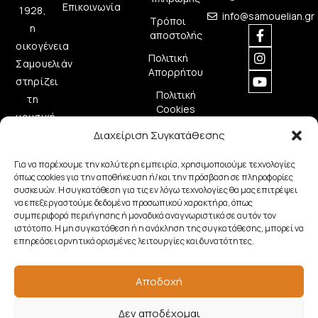
Επικοινωνία
1928,
info@samouelian.gr
Τρόποι
η
αποστολής
οικογένεια
Πολιτική
Σαμουελιάν
Απορρήτου
στηρίζει
Πολιτική
τη
Cookies
μουσική
δημιουργία
Διαχείριση Συγκατάθεσης
προσφέροντας
Για να παρέχουμε την καλύτερη εμπειρία, χρησιμοποιούμε τεχνολογίες
ποιοτικά
όπως cookies για την αποθήκευση ή/και την πρόσβαση σε πληροφορίες
μουσικά
συσκευών. Η συγκατάθεση για τις εν λόγω τεχνολογίες θα μας επιτρέψει
να επεξεργαστούμε δεδομένα προσωπικού χαρακτήρα, όπως
όργανα.
συμπεριφορά περιήγησης ή μοναδικά αναγνωριστικά σε αυτόν τον
ιστότοπο. Η μη συγκατάθεση ή η ανάκληση της συγκατάθεσης, μπορεί να
επηρεάσει αρνητικά ορισμένες λειτουργίες και δυνατότητες.
Copyright © 2026 Samouelian. All Rights Reserved.
Αποδοχή
Developed by
Algoria
Δεν αποδέχομαι