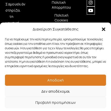
Πολιτική
Σαμουελιάν
Απορρήτου
στηρίζει
Πολιτική
τη
Cookies
μουσική
Διαχείριση Συγκατάθεσης
δημιουργία
προσφέροντας
Για να παρέχουμε την καλύτερη εμπειρία, χρησιμοποιούμε τεχνολογίες
ποιοτικά
όπως cookies για την αποθήκευση ή/και την πρόσβαση σε πληροφορίες
μουσικά
συσκευών. Η συγκατάθεση για τις εν λόγω τεχνολογίες θα μας επιτρέψει
να επεξεργαστούμε δεδομένα προσωπικού χαρακτήρα, όπως
όργανα.
συμπεριφορά περιήγησης ή μοναδικά αναγνωριστικά σε αυτόν τον
ιστότοπο. Η μη συγκατάθεση ή η ανάκληση της συγκατάθεσης, μπορεί να
επηρεάσει αρνητικά ορισμένες λειτουργίες και δυνατότητες.
Copyright © 2026 Samouelian. All Rights Reserved.
Αποδοχή
Developed by
Algoria
Δεν αποδέχομαι
Προβολή προτιμήσεων