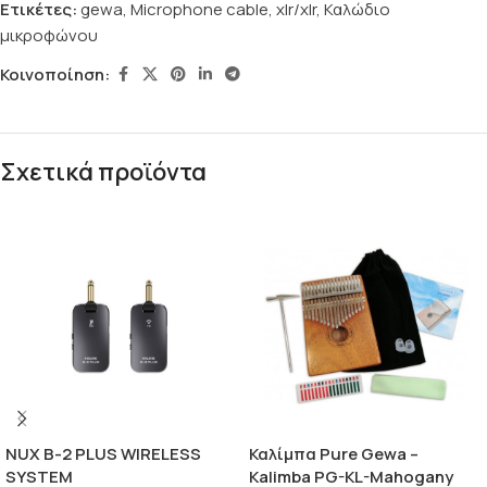
Ετικέτες:
gewa
,
Microphone cable
,
xlr/xlr
,
Καλώδιο
μικροφώνου
Κοινοποίηση:
Σχετικά προϊόντα
NUX B-2 PLUS WIRELESS
Καλίμπα Pure Gewa –
SYSTEM
Kalimba PG-KL-Mahogany