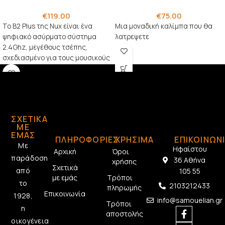
€
119.00
€
75.00
Το B2 Plus της Nux είναι ένα
Μια μοναδική καλίμπα που θα
ψηφιακό ασύρματο σύστημα
λατρεψετε
2.4Ghz, μεγέθους τσέπης,
σχεδιασμένο για τους μουσικούς
που θέλουν να παίξουν
ασύρματα
ΣΧΕΤΙΚΆ
ΜΕ
ΕΜΆΣ
ΠΛΗΡΟΦΟΡΙΕΣ
ΧΡΗΣΙΜΑ
ΕΠΙΚΟΙΝΩΝ
Με
Ηφαίστου
Αρχική
Όροι
παράδοση
36 Αθήνα
χρήσης
Σχετικά
από
105 55
με εμάς
Τρόποι
το
2103212433
πληρωμής
Επικοινωνία
1928,
info@samouelian.gr
Τρόποι
η
αποστολής
οικογένεια