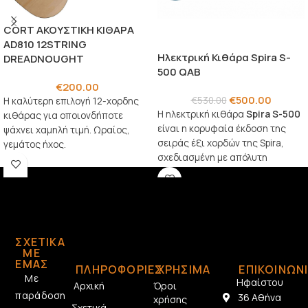
CORT ΑΚΟΥΣΤΙΚΗ ΚΙΘΑΡΑ
AD810 12STRING
Ηλεκτρική Κιθάρα Spira S-
DREADNOUGHT
500 QAB
€
200.00
€
500.00
€
530.00
Η καλύτερη επιλογή 12-χορδης
Η ηλεκτρική κιθάρα
Spira S-500
κιθάρας για οποιονδήποτε
είναι η κορυφαία έκδοση της
ψάχνει χαμηλή τιμή. Ωραίος,
σειράς έξι χορδών της Spira,
γεμάτος ήχος.
σχεδιασμένη με απόλυτη
προσοχή στη λεπτομέρεια για
κιθαρίστες που απαιτούν
μέγιστη απόδοση και
αισθητική τελειότητα
.
ΣΧΕΤΙΚΆ
ΜΕ
ΕΜΆΣ
ΠΛΗΡΟΦΟΡΙΕΣ
ΧΡΗΣΙΜΑ
ΕΠΙΚΟΙΝΩΝ
Με
Ηφαίστου
Αρχική
Όροι
παράδοση
36 Αθήνα
χρήσης
Σχετικά