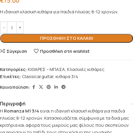
€
75.00
Η ιδανική κλασική κιθάρα για παιδιά ηλικίας 8-12 χρονών.
ΠΡΟΣΘΉΚΗ ΣΤΟ ΚΑΛΆΘΙ
Σύγκριση
Προσθήκη στη wishlist
Κατηγορίες:
ΚΙΘΑΡΕΣ – ΜΠΑΣΑ
,
Κλασικές κιθάρες
Ετικέτες:
Classical guitar
,
κιθαρα 3/4
Κοινοποίηση:
Περιγραφή
Η
Romanza M1 3/4
ειναι η ιδανική κλασική κιθάρα για παιδιά
ηλικίας 8-12 χρονών. Κατασκευάζεται σύμφωνα με τα δικά μας
κριτήρια και αφορά τους μικρούς μας φίλους που σκοπεύουν
να αρχίσουν το ταξίδι τους στον κόσμο της μουσικής.