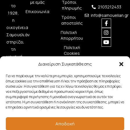
με εμάς
Τρόποι
το
2103212433
πληρωμής
Επικοινωνία
1928,
info@samouelian.gr
Τρόποι
η
αποστολής
οικογένεια
Πολιτική
Σαμουελιάν
Απορρήτου
στηρίζει
Πολιτική
τη
Cookies
μουσική
δημιουργία
Διαχείριση Συγκατάθεσης
προσφέροντας
Για να παρέχουμε την καλύτερη εμπειρία, χρησιμοποιούμε τεχνολογίες
ποιοτικά
όπως cookies για την αποθήκευση ή/και την πρόσβαση σε πληροφορίες
μουσικά
συσκευών. Η συγκατάθεση για τις εν λόγω τεχνολογίες θα μας επιτρέψει
να επεξεργαστούμε δεδομένα προσωπικού χαρακτήρα, όπως
όργανα.
συμπεριφορά περιήγησης ή μοναδικά αναγνωριστικά σε αυτόν τον
ιστότοπο. Η μη συγκατάθεση ή η ανάκληση της συγκατάθεσης, μπορεί να
επηρεάσει αρνητικά ορισμένες λειτουργίες και δυνατότητες.
Copyright © 2026 Samouelian. All Rights Reserved.
Αποδοχή
Developed by
Algoria