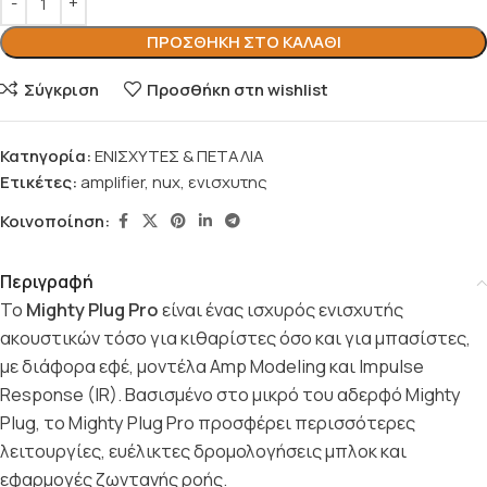
ΠΡΟΣΘΉΚΗ ΣΤΟ ΚΑΛΆΘΙ
Σύγκριση
Προσθήκη στη wishlist
Κατηγορία:
ΕΝΙΣΧΥΤΕΣ & ΠΕΤΑΛΙΑ
Ετικέτες:
amplifier
,
nux
,
ενισχυτης
Κοινοποίηση:
Περιγραφή
Το
Mighty Plug Pro
είναι ένας ισχυρός ενισχυτής
ακουστικών τόσο για κιθαρίστες όσο και για μπασίστες,
με διάφορα εφέ, μοντέλα Amp Modeling και Impulse
Response (IR). Βασισμένο στο μικρό του αδερφό Mighty
Plug, το Mighty Plug Pro προσφέρει περισσότερες
λειτουργίες, ευέλικτες δρομο
λογήσεις μπλοκ και
εφαρμογές ζωντανής ροής.