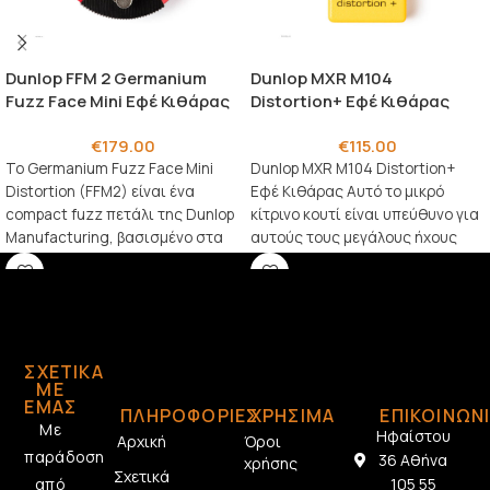
Dunlop FFM 2 Germanium
Dunlop MXR M104
Fuzz Face Mini Εφέ Κιθάρας
Distortion+ Εφέ Κιθάρας
€
179.00
€
115.00
Το Germanium Fuzz Face Mini
Dunlop MXR M104 Distortion+
Distortion (FFM2) είναι ένα
Εφέ Κιθάρας Αυτό το μικρό
compact fuzz πετάλι της Dunlop
κίτρινο κουτί είναι υπεύθυνο για
Manufacturing, βασισμένο στα
αυτούς τους μεγάλους ήχους
αυθεντικά Fuzz Face
παραμόρφωσης που
ΣΧΕΤΙΚΆ
ΜΕ
ΕΜΆΣ
ΠΛΗΡΟΦΟΡΙΕΣ
ΧΡΗΣΙΜΑ
ΕΠΙΚΟΙΝΩΝ
Με
Ηφαίστου
Αρχική
Όροι
παράδοση
36 Αθήνα
χρήσης
Σχετικά
από
105 55