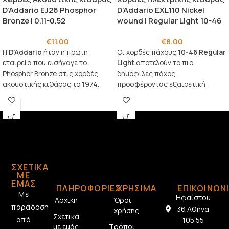
D’Addario EJ26 Phosphor
D’Addario EXL110 Nickel
Bronze | 0.11-0.52
wound | Regular Light 10-46
€
11.00
€
8.00
Η
D’Addario
ήταν η πρώτη
Οι χορδές πάχους
10-46 Regular
εταιρεία που εισήγαγε το
Light
αποτελούν το πιο
Phosphor Bronze στις χορδές
δημοφιλές πάχος,
ακουστικής κιθάρας το 1974.
προσφέροντας εξαιρετική
Σήμερα, το συγκεκριμένο κράμα
ισορροπία ανάμεσα στον ήχο και
χρησιμοποιείται παγκοσμίως και
την ευκολία στο παίξιμο.
θεωρείται το πρότυπο στις
ακουστικές χορδές, χάρη στην
ισορροπημένη ηχητική του
απόδοση και τη ζεστασιά του
τόνου.
ΣΧΕΤΙΚΆ
ΜΕ
ΕΜΆΣ
ΠΛΗΡΟΦΟΡΙΕΣ
ΧΡΗΣΙΜΑ
ΕΠΙΚΟΙΝΩΝ
Με
Ηφαίστου
Αρχική
Όροι
παράδοση
36 Αθήνα
χρήσης
Σχετικά
από
105 55
με εμάς
Τρόποι