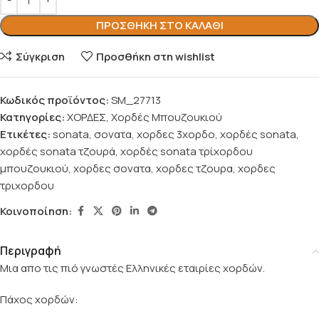
ΠΡΟΣΘΉΚΗ ΣΤΟ ΚΑΛΆΘΙ
Σύγκριση
Προσθήκη στη wishlist
Κωδικός προϊόντος:
SM_27713
Κατηγορίες:
ΧΟΡΔΕΣ
,
Χορδές Μπουζουκιού
Ετικέτες:
sonata
,
σονατα
,
χορδες 3χορδο
,
χορδές sonata
,
χορδές sonata τζουρά
,
χορδές sonata τρίχορδου
μπουζουκιού
,
χορδες σονατα
,
χορδες τζουρα
,
χορδες
τριχορδου
Κοινοποίηση:
Περιγραφή
Μια απο τις πιό γνωστές Ελληνικές εταιρίες χορδών.
Πάχος χορδών: