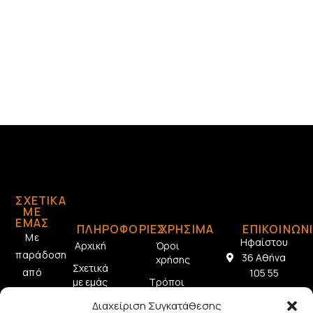
ΣΧΕΤΙΚΆ
ΜΕ
ΕΜΆΣ
ΠΛΗΡΟΦΟΡΙΕΣ
ΧΡΗΣΙΜΑ
ΕΠΙΚΟΙΝΩΝ
Με
Ηφαίστου
Αρχική
Όροι
παράδοση
36 Αθήνα
χρήσης
Σχετικά
από
105 55
με εμάς
Τρόποι
το
2103212433
πληρωμής
Επικοινωνία
Διαχείριση Συγκατάθεσης
1928,