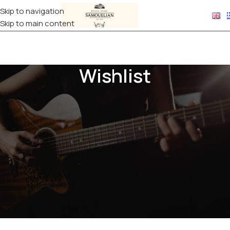
Skip to navigation
Skip to main content
Wishlist
This wishlist is empty.
Δεν έχετε ακόμη προϊόντα στη λίστα επιθυμιών. Θα βρείτε
πολλά ενδιαφέροντα προϊόντα στη σελίδα μας "Κατάστημα".
ΕΠΙΣΤΡΟΦΉ ΣΤΟ ΚΑΤΆΣΤΗΜΑ