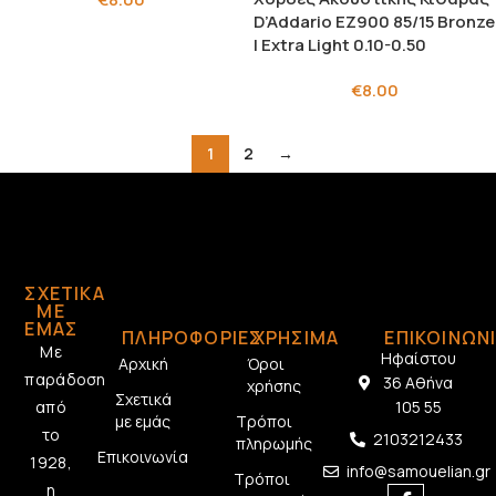
D’Addario EZ900 85/15 Bronze
| Extra Light 0.10-0.50
€
8.00
1
2
→
ΣΧΕΤΙΚΆ
ΜΕ
ΕΜΆΣ
ΠΛΗΡΟΦΟΡΙΕΣ
ΧΡΗΣΙΜΑ
ΕΠΙΚΟΙΝΩΝ
Με
Ηφαίστου
Αρχική
Όροι
παράδοση
36 Αθήνα
χρήσης
Σχετικά
από
105 55
με εμάς
Τρόποι
το
2103212433
πληρωμής
Επικοινωνία
1928,
info@samouelian.gr
Τρόποι
η