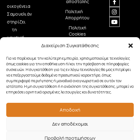
αποστολής
οικογένεια
Πολιτική
Σαμουελιάν
Απορρήτου
στηρίζει
Πολιτική
τη
Cookies
μουσική
δημιουργία
Διαχείριση Συγκατάθεσης
προσφέροντας
Για να παρέχουμε την καλύτερη εμπειρία, χρησιμοποιούμε τεχνολογίες
ποιοτικά
όπως cookies για την αποθήκευση ή/και την πρόσβαση σε πληροφορίες
μουσικά
συσκευών. Η συγκατάθεση για τις εν λόγω τεχνολογίες θα μας επιτρέψει
να επεξεργαστούμε δεδομένα προσωπικού χαρακτήρα, όπως
όργανα.
συμπεριφορά περιήγησης ή μοναδικά αναγνωριστικά σε αυτόν τον
ιστότοπο. Η μη συγκατάθεση ή η ανάκληση της συγκατάθεσης, μπορεί να
επηρεάσει αρνητικά ορισμένες λειτουργίες και δυνατότητες.
Copyright © 2026 Samouelian. All Rights Reserved.
Αποδοχή
Developed by
Algoria
Δεν αποδέχομαι
Προβολή προτιμήσεων