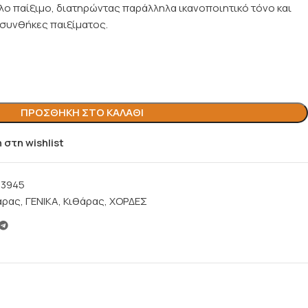
ο παίξιμο, διατηρώντας παράλληλα ικανοποιητικό τόνο και
 συνθήκες παιξίματος.
ΠΡΟΣΘΉΚΗ ΣΤΟ ΚΑΛΆΘΙ
στη wishlist
23945
άρας
,
ΓΕΝΙΚΑ
,
Κιθάρας
,
ΧΟΡΔΕΣ