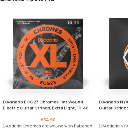
D’Addario ECG23 Chromes Flat Wound
D’Addario NYX
Electric Guitar Strings, Extra Light, 10-48
Guitar Strings
€
34.90
D'Addario Chromes are wound with flattened
D?Addario NYXL