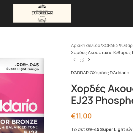
Αρχική σελίδα
ΧΟΡΔΕΣ
Κιθάρ
Χορδές Ακουστικής Κιθάρας D’
D'ADDARIO
Χορδές D'Addario
Χορδές Ακου
EJ23 Phospho
€
11.00
Το σετ
09-45 Super Light εί