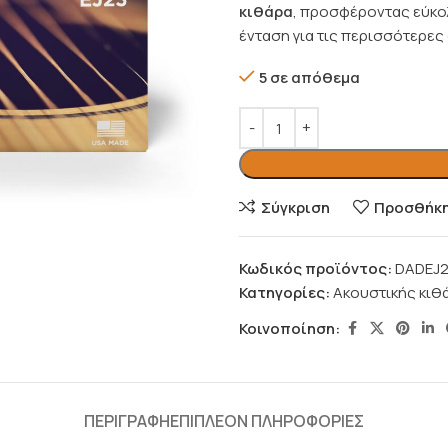
κιθάρα
, προσφέροντας εύκολ
ένταση για τις περισσότερες
5 σε απόθεμα
Σύγκριση
Προσθήκη 
Κωδικός προϊόντος:
DADEJ
Κατηγορίες:
Ακουστικής κιθ
Κοινοποίηση:
ΠΕΡΙΓΡΑΦΉ
ΕΠΙΠΛΈΟΝ ΠΛΗΡΟΦΟΡΊΕΣ