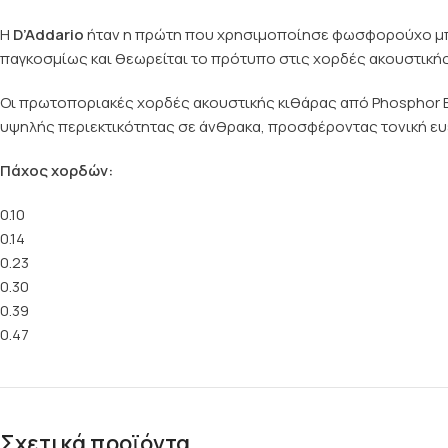
Η
D’Addario
ήταν η πρώτη που χρησιμοποίησε φωσφορούχο μπρο
παγκοσμίως και θεωρείται το πρότυπο στις χορδές ακουστικής 
Οι πρωτοποριακές χορδές ακουστικής κιθάρας από Phosphor B
υψηλής περιεκτικότητας σε άνθρακα, προσφέροντας τονική ευελ
Πάχος χορδών:
0.10
0.14
0.23
0.30
0.39
0.47
Σχετικά προϊόντα