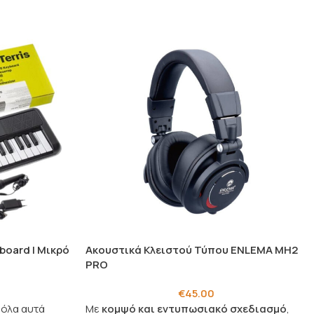
board | Μικρό
Ακουστικά Κλειστού Τύπου ENLEMA MH2
PRO
€
45.00
 όλα αυτά
Με
κομψό και εντυπωσιακό σχεδιασμό
,