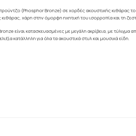
ύντζο (Phosphor Bronze) σε χορδές ακουστικής κιθάρας το 1
κιθάρας, χάρη στην όμορφη ηχητική του ισορροπία και τη ζεστ
ronze είναι κατασκευασμένες με μεγάλη ακρίβεια, με τύλιγμ
ιξία κατάλληλη για όλα τα ακουστικά στυλ και μουσικά είδη.