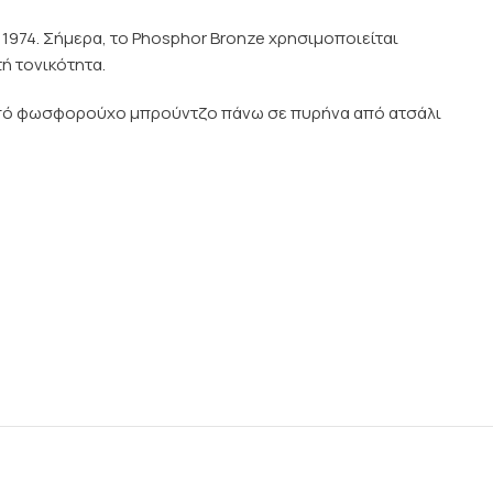
974. Σήμερα, το Phosphor Bronze χρησιμοποιείται
ή τονικότητα.
α από φωσφορούχο μπρούντζο πάνω σε πυρήνα από ατσάλι