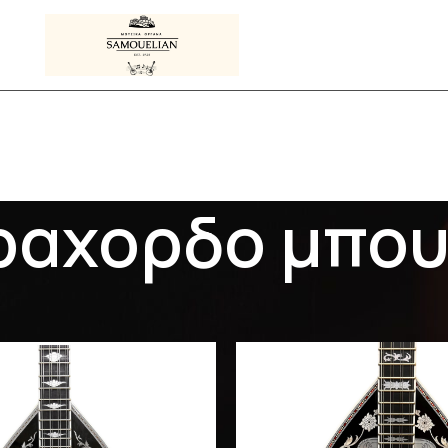
ραχορδο μπου
Προϊόντα με ετικέτα “τετραχορδο μπουζουκι”