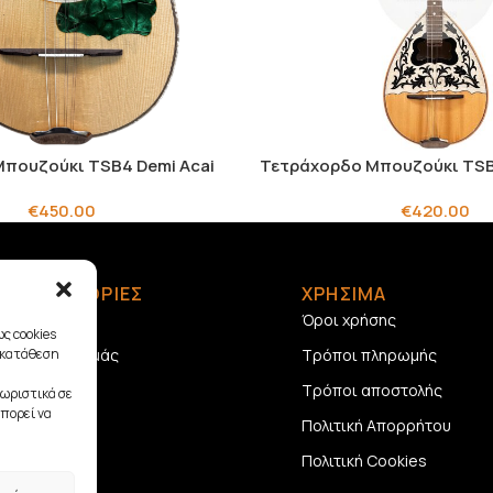
πουζούκι TSB4 Demi Acai
Τετράχορδο Μπουζούκι TSB
€
450.00
€
420.00
ΠΛΗΡΟΦΟΡΙΕΣ
ΧΡΗΣΙΜΑ
Αρχική
Όροι χρήσης
ς cookies
Σχετικά με εμάς
Τρόποι πληρωμής
γκατάθεση
Επικοινωνία
Τρόποι αποστολής
ωριστικά σε
πορεί να
Πολιτική Απορρήτου
Πολιτική Cookies