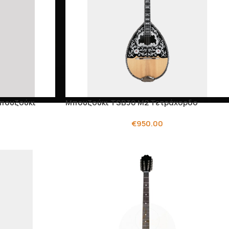
πουζούκι
Μπουζούκι TSB30 M2 Τετράχορδο
€
950.00