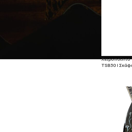
Χειροποίητο
TSB30 | Σκάφ