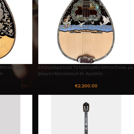
 Μπουζούκι
Επαγγελματικό Τετράχορδο Μπουζούκι με
δη
βέργα | Κατασκευή Μ. Αγγελής
€
2,200.00