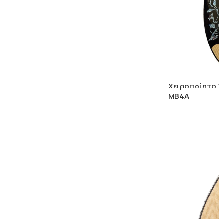
Χειροποίητο
ΜΒ4Α