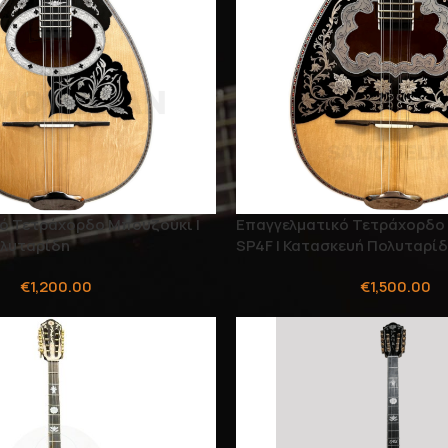
ό Τετράχορδο Μπουζούκι |
Επαγγελματικό Τετράχορδο
λυταρίδη
SP4F | Κατασκευή Πολυταρί
€
1,200.00
€
1,500.00