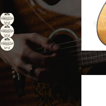
BRAND
Χειροποίητα Μπουζούκια
2
Σαμουελιάν
Χειροποίητα Όργανα
10
SAMOUELIAN
Χειροποίητα Τετράχορδα
5
Μπουζούκια
Επαγγελματικ
Κατασκευή Πο
ΚΑΤΆΣΤΑΣΗ
On sale