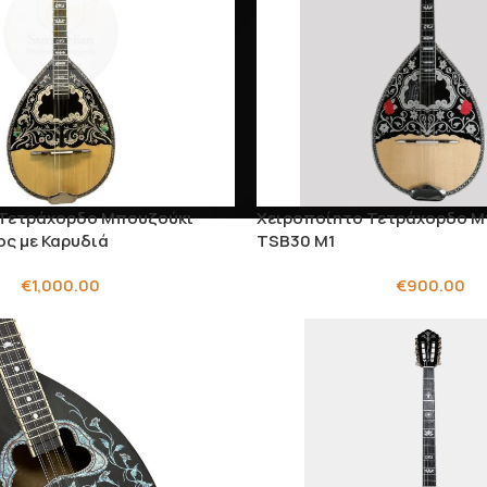
 Τετράχορδο Μπουζούκι
Χειροποίητο Τετράχορδο Μ
ος με Καρυδιά
TSB30 M1
€
1,000.00
€
900.00