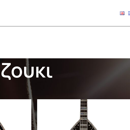
€
0.00
ζουκι
Show
9
12
18
24