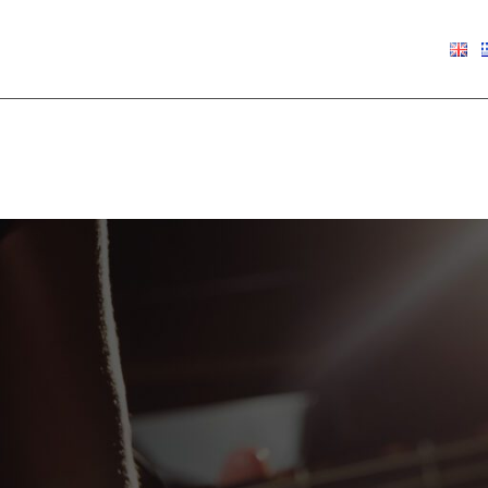
€
0.00
Show
9
12
18
24