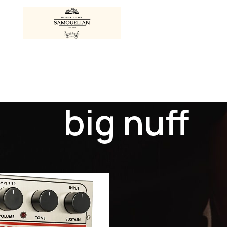
big nuff
Προϊόντα με ετικέτα “big nuff”