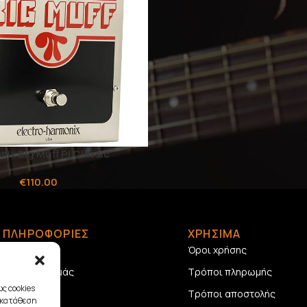
ix Big Muff PI Classic
€
110.00
ΠΛΗΡΟΦΟΡΙΕΣ
ΧΡΗΣΙΜΑ
Αρχική
Όροι χρήσης
Σχετικά με εμάς
Τρόποι πληρωμής
ς cookies
Επικοινωνία
Τρόποι αποστολής
γκατάθεση