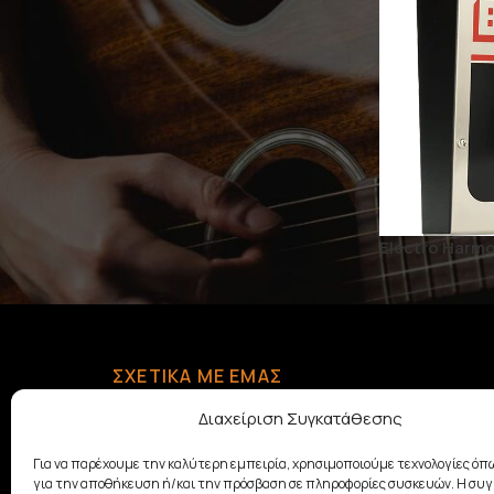
Electro Harmon
ΣΧΕΤΙΚΆ ΜΕ ΕΜΆΣ
Με παράδοση από το 1928, η
Διαχείριση Συγκατάθεσης
οικογένεια Σαμουελιάν στηρίζει
τη μουσική δημιουργία
Για να παρέχουμε την καλύτερη εμπειρία, χρησιμοποιούμε τεχνολογίες όπω
προσφέροντας ποιοτικά μουσικά
για την αποθήκευση ή/και την πρόσβαση σε πληροφορίες συσκευών. Η συ