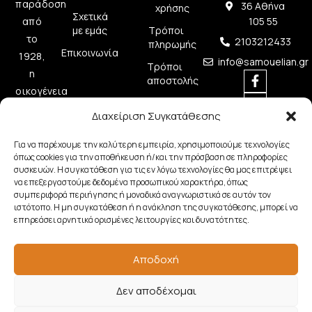
παράδοση
36 Αθήνα
χρήσης
Σχετικά
από
105 55
με εμάς
Τρόποι
το
2103212433
πληρωμής
Επικοινωνία
1928,
info@samouelian.gr
Τρόποι
η
αποστολής
οικογένεια
Πολιτική
Σαμουελιάν
Διαχείριση Συγκατάθεσης
Απορρήτου
στηρίζει
Πολιτική
τη
Για να παρέχουμε την καλύτερη εμπειρία, χρησιμοποιούμε τεχνολογίες
Cookies
όπως cookies για την αποθήκευση ή/και την πρόσβαση σε πληροφορίες
μουσική
συσκευών. Η συγκατάθεση για τις εν λόγω τεχνολογίες θα μας επιτρέψει
δημιουργία
να επεξεργαστούμε δεδομένα προσωπικού χαρακτήρα, όπως
προσφέροντας
συμπεριφορά περιήγησης ή μοναδικά αναγνωριστικά σε αυτόν τον
ιστότοπο. Η μη συγκατάθεση ή η ανάκληση της συγκατάθεσης, μπορεί να
ποιοτικά
επηρεάσει αρνητικά ορισμένες λειτουργίες και δυνατότητες.
μουσικά
όργανα.
Αποδοχή
Δεν αποδέχομαι