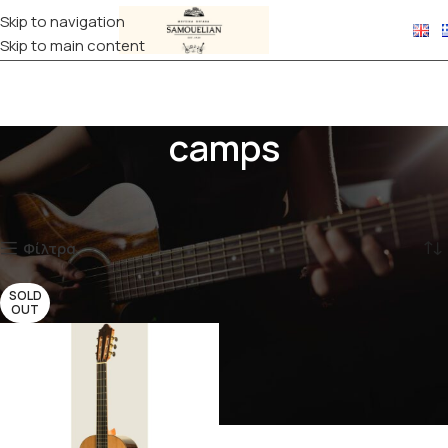
Skip to navigation
Skip to main content
camps
Αρχική σελίδα
Προϊόντα με ετικέτα “camps”
Εμφάνιση του μοναδικού αποτελέσματος
Φίλτρα
SOLD
OUT