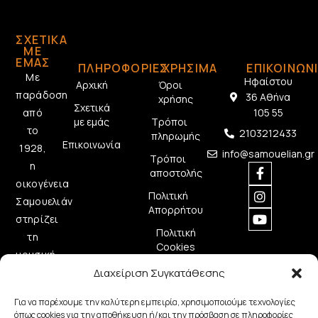
ΣΧΕΤΙΚΆ
ΜΕ
ΕΜΆΣ
ΠΛΗΡΟΦΟΡΙΕΣ
ΧΡΗΣΙΜΑ
ΕΠΙΚΟΙΝΩΝ
Με
Ηφαίστου
Αρχική
Όροι
παράδοση
36 Αθήνα
χρήσης
Σχετικά
από
105 55
με εμάς
Τρόποι
το
2103212433
πληρωμής
Επικοινωνία
1928,
info@samouelian.gr
Τρόποι
η
αποστολής
οικογένεια
Πολιτική
Σαμουελιάν
Απορρήτου
στηρίζει
Πολιτική
τη
Cookies
μουσική
δημιουργία
Διαχείριση Συγκατάθεσης
προσφέροντας
Για να παρέχουμε την καλύτερη εμπειρία, χρησιμοποιούμε τεχνολογίες
ποιοτικά
όπως cookies για την αποθήκευση ή/και την πρόσβαση σε πληροφορίες