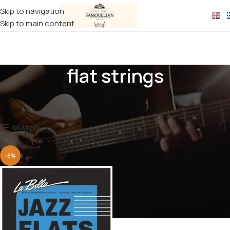
Skip to navigation
Skip to main content
flat strings
Αρχική σελίδα
Προϊόντα με ετικέτα “flat strings”
Εμφάνιση του μοναδικού αποτελέσματος
Φίλτρα
-8%