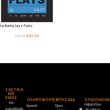
La Bella Jazz Flats
€
23.00
€
25.00
ΣΧΕΤΙΚΆ
ΜΕ
ΕΜΆΣ
ΠΛΗΡΟΦΟΡΙΕΣ
ΧΡΗΣΙΜΑ
ΕΠΙΚΟΙΝΩΝ
Με
Ηφαίστου
Αρχική
Όροι
παράδοση
36 Αθήνα