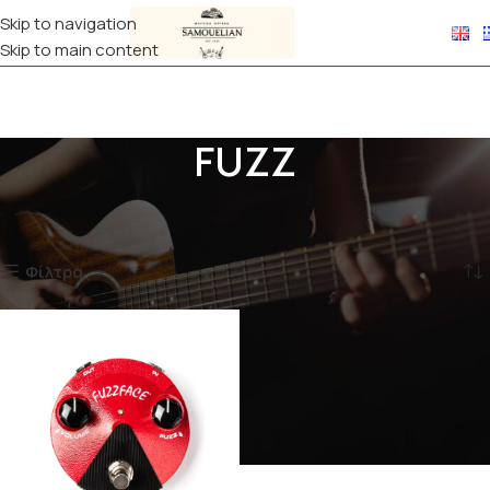
Skip to navigation
Skip to main content
FUZZ
Αρχική σελίδα
Προϊόντα με ετικέτα “FUZZ”
Εμφάνιση του μοναδικού αποτελέσματος
Φίλτρα