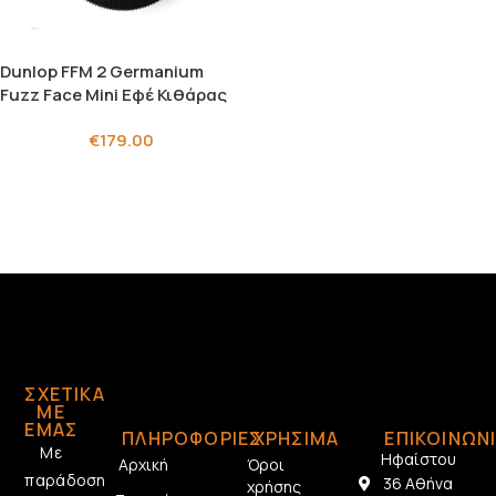
Dunlop FFM 2 Germanium
Fuzz Face Mini Εφέ Κιθάρας
€
179.00
ΣΧΕΤΙΚΆ
ΜΕ
ΕΜΆΣ
ΠΛΗΡΟΦΟΡΙΕΣ
ΧΡΗΣΙΜΑ
ΕΠΙΚΟΙΝΩΝ
Με
Ηφαίστου
Αρχική
Όροι
παράδοση
36 Αθήνα
χρήσης