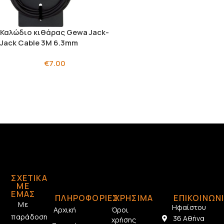
Καλώδιο κιθάρας Gewa Jack-
Jack Cable 3M 6.3mm
€
7.00
ΣΧΕΤΙΚΆ
ΜΕ
ΕΜΆΣ
ΠΛΗΡΟΦΟΡΙΕΣ
ΧΡΗΣΙΜΑ
ΕΠΙΚΟΙΝΩΝ
Με
Ηφαίστου
Αρχική
Όροι
παράδοση
36 Αθήνα
χρήσης