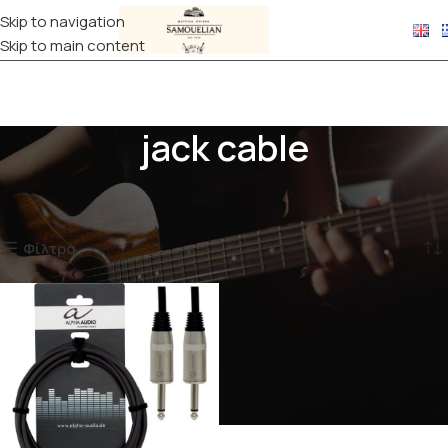
Skip to navigation
Skip to main content
jack cable
Αρχική σελίδα
Προϊόντα με ετικέτα “jack cable”
Εμφάνιση του μοναδικού αποτελέσματος
Φίλτρα