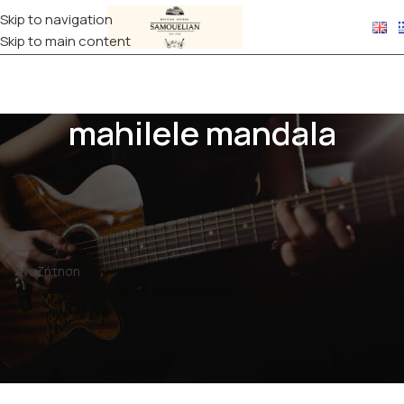
Skip to navigation
Skip to main content
mahilele mandala
Αρχική σελίδα
Προϊόντα με ετικέτα “mahilele mandala”
Δεν βρέθηκε κανένα προϊόν που να ταιριάζει με την επιλογή
σας.