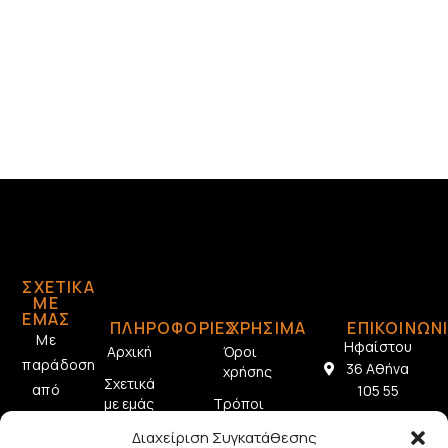
ΣΧΕΤΙΚΆ
ΜΕ
ΕΜΆΣ
ΠΛΗΡΟΦΟΡΙΕΣ
ΧΡΗΣΙΜΑ
ΕΠΙΚΟΙΝΩΝ
Με
Ηφαίστου
Αρχική
Όροι
παράδοση
36 Αθήνα
χρήσης
Σχετικά
από
105 55
με εμάς
Τρόποι
το
2103212433
πληρωμής
Επικοινωνία
Διαχείριση Συγκατάθεσης
1928,