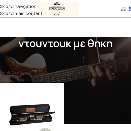
Skip to navigation
Skip to main content
ντουντουκ με θηκη
Αρχική σελίδα
Προϊόντα με ετικέτα “ντουντουκ με θηκη”
Εμφάνιση του μοναδικού αποτελέσματος
Φίλτρα