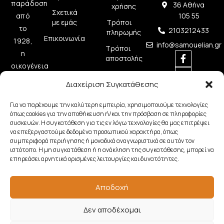
παράδοση
36 Αθήνα
χρήσης
Σχετικά
από
105 55
με εμάς
Τρόποι
το
2103212433
πληρωμής
Επικοινωνία
1928,
info@samouelian.gr
Τρόποι
η
αποστολής
οικογένεια
Πολιτική
Σαμουελιάν
Διαχείριση Συγκατάθεσης
Απορρήτου
στηρίζει
Πολιτική
τη
Για να παρέχουμε την καλύτερη εμπειρία, χρησιμοποιούμε τεχνολογίες
Cookies
όπως cookies για την αποθήκευση ή/και την πρόσβαση σε πληροφορίες
μουσική
συσκευών. Η συγκατάθεση για τις εν λόγω τεχνολογίες θα μας επιτρέψει
δημιουργία
να επεξεργαστούμε δεδομένα προσωπικού χαρακτήρα, όπως
προσφέροντας
συμπεριφορά περιήγησης ή μοναδικά αναγνωριστικά σε αυτόν τον
ιστότοπο. Η μη συγκατάθεση ή η ανάκληση της συγκατάθεσης, μπορεί να
ποιοτικά
επηρεάσει αρνητικά ορισμένες λειτουργίες και δυνατότητες.
μουσικά
όργανα.
Αποδοχή
Δεν αποδέχομαι