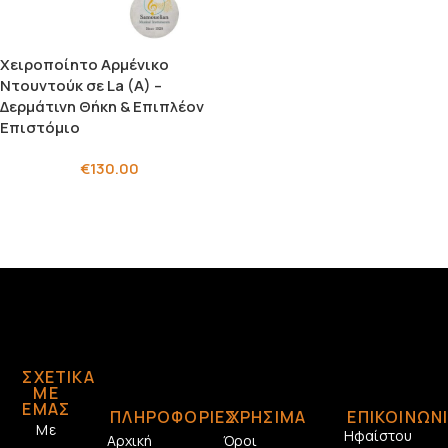
Χειροποίητο Αρμένικο
Ντουντούκ σε La (A) –
Δερμάτινη Θήκη & Επιπλέον
Επιστόμιο
€
130.00
ΣΧΕΤΙΚΆ
ΜΕ
ΕΜΆΣ
ΠΛΗΡΟΦΟΡΙΕΣ
ΧΡΗΣΙΜΑ
ΕΠΙΚΟΙΝΩΝ
Με
Ηφαίστου
Αρχική
Όροι