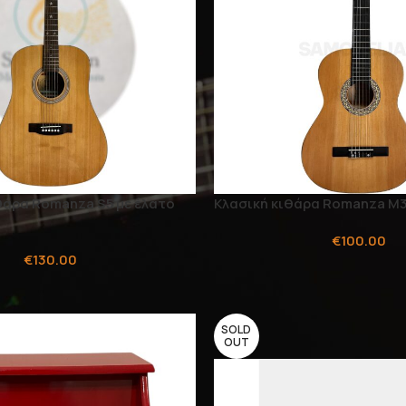
θάρα Romanza S5 με έλατο
Κλασική κιθάρα Romanza M
€
100.00
€
130.00
SOLD
OUT