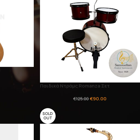
3
Παιδικά Ντράμς Romanza Σετ
€
90.00
€
125.00
SOLD
OUT