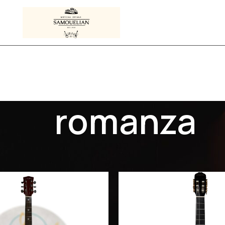
romanza
Προϊόντα με ετικέτα “romanza”