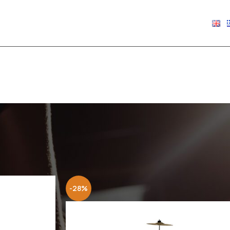
€
0.00
Show
9
12
18
24
-28%