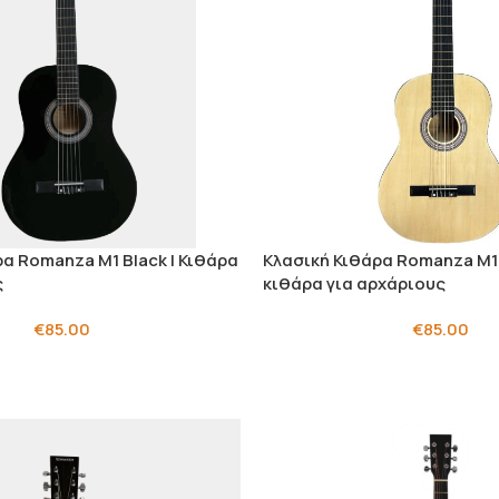
α Romanza M1 Black | Κιθάρα
Κλασική Κιθάρα Romanza M1 
ς
κιθάρα για αρχάριους
€
85.00
€
85.00