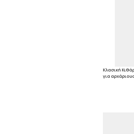
Κλασική Κιθάρ
για αρχάριου