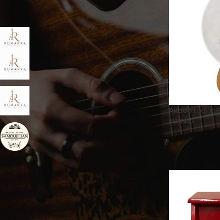
BRAND
ROMANZA Μουσικά Όργανα
7
& Αξεσουάρ
Ακουστικές Κιθάρες
1
Romanza
Θήκες Romanza
2
Κιθάρες Romanza
6
Ακουστική Κι
Κλασικές Κιθάρες Romanza
2
καπάκι
Χειροποίητα Όργανα
1
SAMOUELIAN
ΚΑΤΆΣΤΑΣΗ
On sale