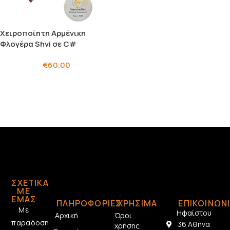
Χειροποίητη Αρμένικη
Φλογέρα Shvi σε C#
€
60.00
ΣΧΕΤΙΚΆ
ΜΕ
ΕΜΆΣ
ΠΛΗΡΟΦΟΡΙΕΣ
ΧΡΗΣΙΜΑ
ΕΠΙΚΟΙΝΩΝ
Με
Ηφαίστου
Αρχική
Όροι
παράδοση
36 Αθήνα
χρήσης