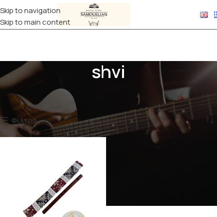
Skip to navigation
Skip to main content
shvi
Αρχική σελίδα
Προϊόντα με ετικέτα “shvi”
Εμφάνιση του μοναδικού αποτελέσματος
Φίλτρα