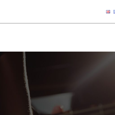
€
0.00
Show
9
12
18
24