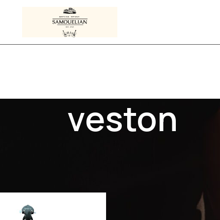
veston
Προϊόντα με ετικέτα “veston”