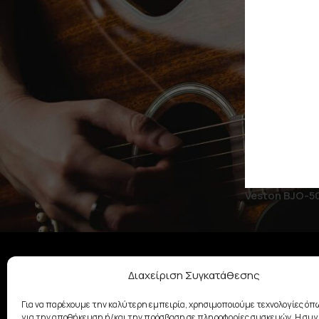
On sale
Veston BJO-5
Διαχείριση Συγκατάθεσης
ΣΧΕΤΙΚΆ ΜΕ ΕΜΆΣ
Με παράδοση από το 1928, η
Για να παρέχουμε την καλύτερη εμπειρία, χρησιμοποιούμε τεχνολογίες όπω
οικογένεια Σαμουελιάν στηρίζει
για την αποθήκευση ή/και την πρόσβαση σε πληροφορίες συσκευών. Η συ