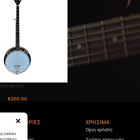
0 Μπάντζο
€
200.00
ΠΛΗΡΟΦΟΡΙΕΣ
ΧΡΗΣΙΜΑ
Αρχική
Όροι χρήσης
ς cookies
γκατάθεση
Σχετικά με εμάς
Τρόποι πληρωμής