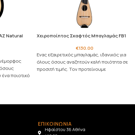
Z Natural
Χειροποίητος Σκαφτός Μπαγλαμάς FB1
€
130.00
Ενας εξαιρετικός μπαγλαμάς, ιδανικός για
ανέμορφος
όλους όσους αναζητούν καλή ποιότητα σε
α όσους
προσιτή τιμής. Τον προτείνουμε
 ένα ποιοτικό
ανεπιφύλακτα.
ΕΠΙΚΟΙΝΩΝΙΑ
Ηφαίστου 36 Αθήνα