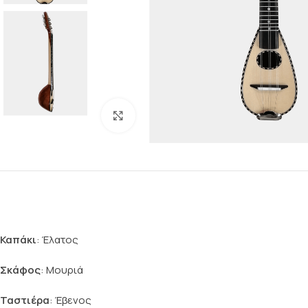
Click to enlarge
Καπάκι
: Έλατος
Σκάφος
: Μουριά
Ταστιέρα
: Έβενος