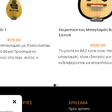
G-1
Χειροποίητος Μπαγλαμάς BA
Σατινέ
€
115.00
€
220.00
 Μπαγλαμάς με Έλατο Καπάκι
Το μοντέλο BAZ ειναι ένας π
πό Βέγκε Προσεγμένα
μπαγλαμάς, είναι ιδανικός γι
ος στο χέρι, αυτός ο
ενδιαφέρονται να αποκτήσουν
δυάζει εξαιρετική αισθητική
όργανο.
ΠΛΗΡΟΦΟΡΙΕΣ
ΧΡΗΣΙΜΑ
Αρχική
Όροι χρήσης
ς cookies