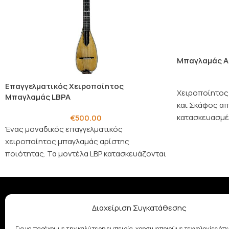
Μπαγλαμάς A
Επαγγελματικός Χειροποίητος
Χειροποίητος
Μπαγλαμάς LBPA
και Σκάφος α
κατασκευασμέν
€
500.00
Ένας μοναδικός επαγγελματικός
μπαγλαμάς συν
χειροποίητος μπαγλαμάς αρίστης
και
ποιότητας. Τα μοντέλα LBP κατασκευάζονται
σε πολύ περιορισμένες ποσότητες και είναι
συνήθως μεμονωμένα κομματια.
Διαχείριση Συγκατάθεσης
ΣΧΕΤΙΚΆ ΜΕ ΕΜΆΣ
Με παράδοση από το 1928, η
Για να παρέχουμε την καλύτερη εμπειρία, χρησιμοποιούμε τεχνολογίες όπω