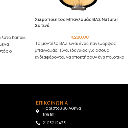
Χειροποίητος Μπαγλαμάς BAZ Natural
Σατινέ
€
220.00
Έλατο Καπάκι
Το μοντέλο BAZ ειναι ένας πανέμορφος
μένα
μπαγλαμάς, είναι ιδανικός για όσους
υτός ο
ενδιαφέρονται να αποκτήσουν ένα ποιοτικό
ική αισθητική
όργανο.
ΕΠΙΚΟΙΝΩΝΙΑ
Ηφαίστου 36 Αθήνα
105 55
2103212433