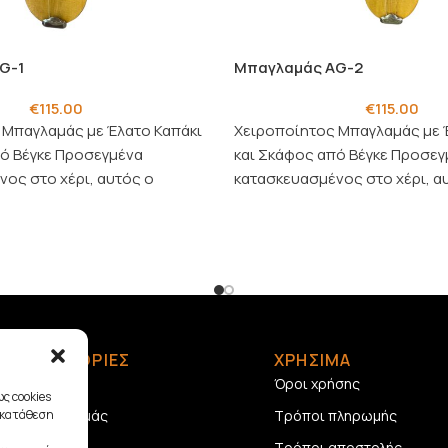
G-1
Μπαγλαμάς AG-2
€
115.00
€
115.00
 Μπαγλαμάς με Έλατο Καπάκι
Χειροποίητος Μπαγλαμάς με 
πό Βέγκε Προσεγμένα
και Σκάφος από Βέγκε Προσεγ
ος στο χέρι, αυτός ο
κατασκευασμένος στο χέρι, α
δυάζει εξαιρετική αισθητική
μπαγλαμάς συνδυάζει εξαιρετ
και
ΠΛΗΡΟΦΟΡΙΕΣ
ΧΡΗΣΙΜΑ
Αρχική
Όροι χρήσης
ς cookies
Σχετικά με εμάς
Τρόποι πληρωμής
γκατάθεση
Επικοινωνία
Τρόποι αποστολής