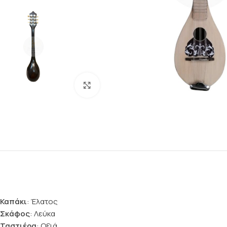
Click to enlarge
Καπάκι
: Έλατος
Σκάφος
: Λεύκα
Ταστιέρα
: Οξιά