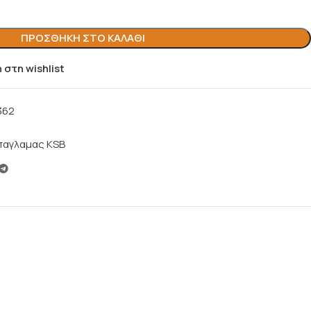
ΠΡΟΣΘΉΚΗ ΣΤΟ ΚΑΛΆΘΙ
στη wishlist
362
παγλαμας KSB