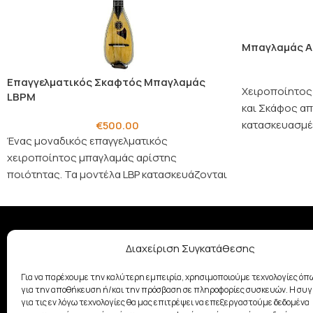
Μπαγλαμάς A
Επαγγελματικός Σκαφτός Μπαγλαμάς
Χειροποίητος
LBPM
και Σκάφος α
κατασκευασμέν
€
500.00
Ένας μοναδικός επαγγελματικός
μπαγλαμάς συν
χειροποίητος μπαγλαμάς αρίστης
και
ποιότητας. Τα μοντέλα LBP κατασκευάζονται
σε πολύ περιορισμένες ποσότητες και είναι
συνήθως μεμονωμένα κομματια.
Διαχείριση Συγκατάθεσης
ΣΧΕΤΙΚΆ ΜΕ ΕΜΆΣ
Με παράδοση από το 1928, η
Για να παρέχουμε την καλύτερη εμπειρία, χρησιμοποιούμε τεχνολογίες όπω
οικογένεια Σαμουελιάν στηρίζει
για την αποθήκευση ή/και την πρόσβαση σε πληροφορίες συσκευών. Η συ
τη μουσική δημιουργία
για τις εν λόγω τεχνολογίες θα μας επιτρέψει να επεξεργαστούμε δεδομένα