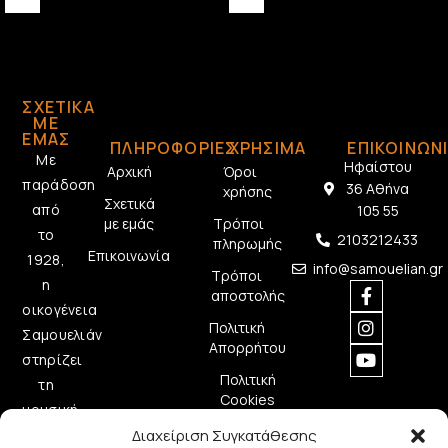
ΣΧΕΤΙΚΆ
ΜΕ
ΕΜΆΣ
ΠΛΗΡΟΦΟΡΙΕΣ
ΧΡΗΣΙΜΑ
ΕΠΙΚΟΙΝΩΝ
Με
Ηφαίστου
Αρχική
Όροι
παράδοση
36 Αθήνα
χρήσης
Σχετικά
από
105 55
με εμάς
Τρόποι
το
2103212433
πληρωμής
Επικοινωνία
1928,
info@samouelian.gr
Τρόποι
η
αποστολής
οικογένεια
Πολιτική
Σαμουελιάν
Απορρήτου
στηρίζει
Πολιτική
τη
Cookies
μουσική
Διαχείριση Συγκατάθεσης
δημιουργία