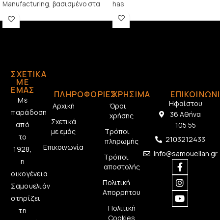
Manufacturing, βασισμένο στα
has
αυθεντικά Fuzz Face
ΣΧΕΤΙΚΆ
ΜΕ
ΕΜΆΣ
ΠΛΗΡΟΦΟΡΙΕΣ
ΧΡΗΣΙΜΑ
ΕΠΙΚΟΙΝΩΝ
Με
Ηφαίστου
Αρχική
Όροι
παράδοση
36 Αθήνα
χρήσης
Σχετικά
από
105 55
με εμάς
Τρόποι
το
2103212433
πληρωμής
Επικοινωνία
1928,
info@samouelian.gr
Τρόποι
η
αποστολής
οικογένεια
Πολιτική
Σαμουελιάν
Απορρήτου
στηρίζει
Πολιτική
τη
Cookies