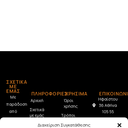
ΣΧΕΤΙΚΆ
ΜΕ
ΕΜΆΣ
ΠΛΗΡΟΦΟΡΙΕΣ
ΧΡΗΣΙΜΑ
ΕΠΙΚΟΙΝΩΝ
Με
Ηφαίστου
Αρχική
Όροι
παράδοση
36 Αθήνα
χρήσης
Σχετικά
από
105 55
με εμάς
Τρόποι
το
2103212433
πληρωμής
Επικοινωνία
Διαχείριση Συγκατάθεσης
1928,