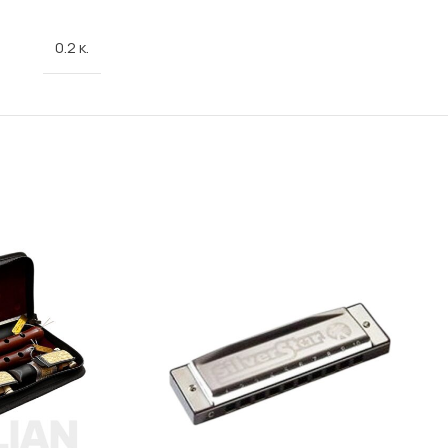
0.2 κ.