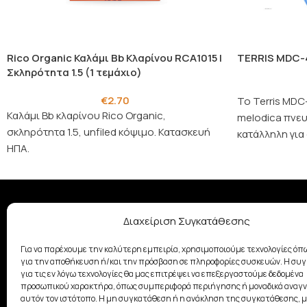
Rico Organic Καλάμι Bb Κλαρίνου RCA1015 |
TERRIS MDC-4
Σκληρότητα 1.5 (1 τεμάχιο)
€
2.70
Το Terris MDC-
Καλάμι Bb κλαρίνου Rico Organic,
melodica πνευ
σκληρότητα 1.5, unfiled κόψιμο. Κατασκευή
κατάλληλη για
ΗΠΑ.
για εύκολη
Διαχείριση Συγκατάθεσης
ΣΧΕΤΙΚΆ ΜΕ ΕΜΆΣ
Με παράδοση από το 1928, η
Για να παρέχουμε την καλύτερη εμπειρία, χρησιμοποιούμε τεχνολογίες όπω
οικογένεια Σαμουελιάν στηρίζει
για την αποθήκευση ή/και την πρόσβαση σε πληροφορίες συσκευών. Η συ
τη μουσική δημιουργία
για τις εν λόγω τεχνολογίες θα μας επιτρέψει να επεξεργαστούμε δεδομένα
προσωπικού χαρακτήρα, όπως συμπεριφορά περιήγησης ή μοναδικά αναγν
προσφέροντας ποιοτικά μουσικά
αυτόν τον ιστότοπο. Η μη συγκατάθεση ή η ανάκληση της συγκατάθεσης, μ
όργανα.