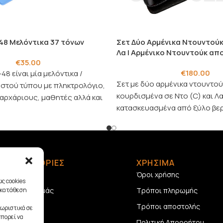
8 Μελόντικα 37 τόνων
Σετ Δύο Αρμένικα Ντουντούκ
Λα | Αρμένικο Ντουντούκ απ
€
35.00
€
180.00
48 είναι μία μελόντικα /
Σετ με δύο αρμένικα ντουντού
στού τύπου με πληκτρολόγιο,
κουρδισμένα σε Ντο (C) και Λα
 αρχάριους, μαθητές αλλά και
κατασκευασμένα από ξύλο βερ
Χειροποίητα στην Αρμενία.
ΠΛΗΡΟΦΟΡΙΕΣ
ΧΡΗΣΙΜΑ
Αρχική
Όροι χρήσης
ς cookies
γκατάθεση
Σχετικά με εμάς
Τρόποι πληρωμής
Επικοινωνία
Τρόποι αποστολής
ωριστικά σε
πορεί να
Πολιτική Απορρήτου