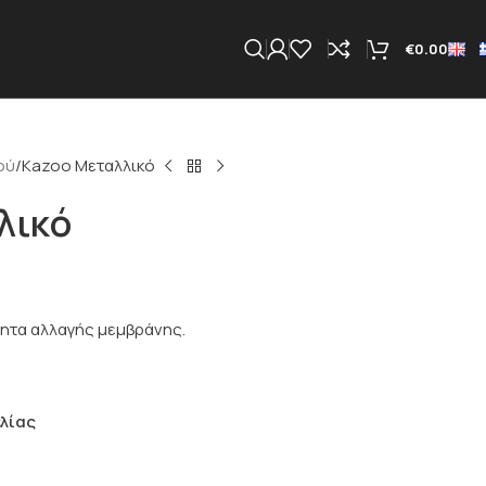
€
0.00
ού
Kazoo Μεταλλικό
λικό
τητα αλλαγής μεμβράνης.
λίας