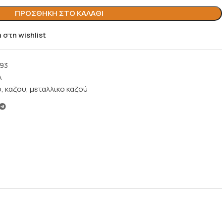
ΠΡΟΣΘΉΚΗ ΣΤΟ ΚΑΛΆΘΙ
στη wishlist
93
Α
o
,
καζου
,
μεταλλικο καζού