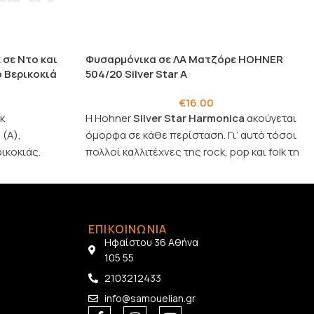
 σε Ντο και
Φυσαρμόνικα σε ΛΑ Ματζόρε HOHNER
ο Βερικοκιά
504/20 Silver Star Α
€
16.00
κ
Η
Hohner
Silver Star Harmonica
ακούγεται
 (A),
όμορφα σε κάθε περίσταση. Γι’ αυτό τόσοι
ικοκιάς.
πολλοί καλλιτέχνες της rock, pop και folk τη
χρησιμοποιούν στη μουσική τους.
ΕΠΙΚΟΙΝΩΝΙΑ
Ηφαίστου 36 Αθήνα
105 55
2103212433
info@samouelian.gr