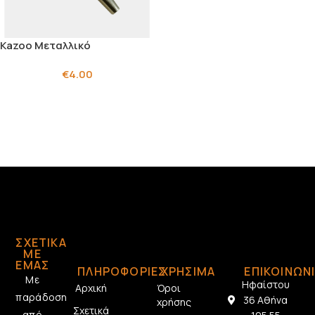
Kazoo Μεταλλικό
€
4.00
ΣΧΕΤΙΚΆ
ΜΕ
ΕΜΆΣ
ΠΛΗΡΟΦΟΡΙΕΣ
ΧΡΗΣΙΜΑ
ΕΠΙΚΟΙΝΩΝ
Με
Ηφαίστου
Αρχική
Όροι
παράδοση
36 Αθήνα
χρήσης
Σχετικά
από