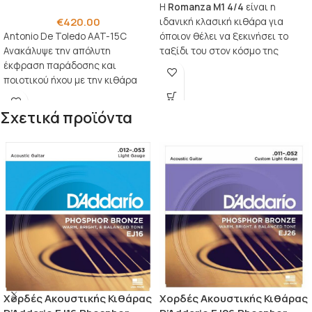
Η
Romanza M1 4/4
είναι η
€
420.00
ιδανική κλασική κιθάρα για
Antonio De Toledo AAT-15C
όποιον θέλει να ξεκινήσει το
Ανακάλυψε την απόλυτη
ταξίδι του στον κόσμο της
έκφραση παράδοσης και
μουσικής. Κατασκευάζεται
ποιοτικού ήχου με την κιθάρα
σύμφωνα με τα δικά μας
Antonio de Toledo AAT-15C.
κριτήρια.
Πρόκειται
Σχετικά προϊόντα
Χορδές Ακουστικής Κιθάρας
Χορδές Ακουστικής Κιθάρας