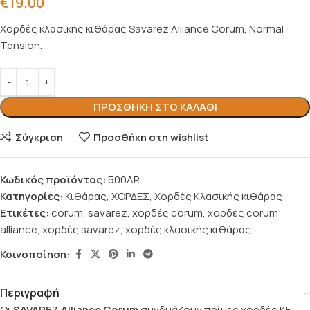
€
19.00
Χορδές κλασικής κιθάρας Savarez Alliance Corum, Normal
Tension.
ΠΡΟΣΘΉΚΗ ΣΤΟ ΚΑΛΆΘΙ
Σύγκριση
Προσθήκη στη wishlist
Κωδικός προϊόντος:
500AR
Κατηγορίες:
Κιθάρας
,
ΧΟΡΔΕΣ
,
Χορδές Κλασικής κιθάρας
Ετικέτες:
corum
,
savarez
,
χορδές corum
,
χορδες corum
alliance
,
χορδές savarez
,
χορδές κλασικής κιθάρας
Κοινοποίηση:
Περιγραφή
Οι
SAVAREZ Alliance Corum
συνδυάζουν πρίμες χορδές KF