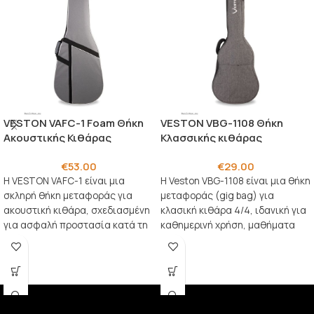
VESTON VAFC-1 Foam Θήκη
VESTON VBG-1108 Θήκη
Ακουστικής Κιθάρας
Κλασσικής κιθάρας
€
53.00
€
29.00
Η VESTON VAFC-1 είναι μια
Η Veston VBG-1108 είναι μια θήκη
σκληρή θήκη μεταφοράς για
μεταφοράς (gig bag) για
ακουστική κιθάρα, σχεδιασμένη
κλασική κιθάρα 4/4, ιδανική για
για ασφαλή προστασία κατά τη
καθημερινή χρήση, μαθήματα
μεταφορά, την αποθήκευση
και πρόβες.