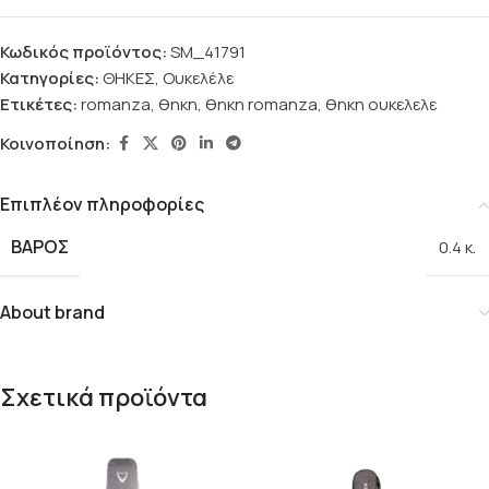
Κωδικός προϊόντος:
SM_41791
Κατηγορίες:
ΘΗΚΕΣ
,
Ουκελέλε
Ετικέτες:
romanza
,
θηκη
,
θηκη romanza
,
θηκη ουκελελε
Κοινοποίηση:
Επιπλέον πληροφορίες
ΒΆΡΟΣ
0.4 κ.
About brand
Σχετικά προϊόντα