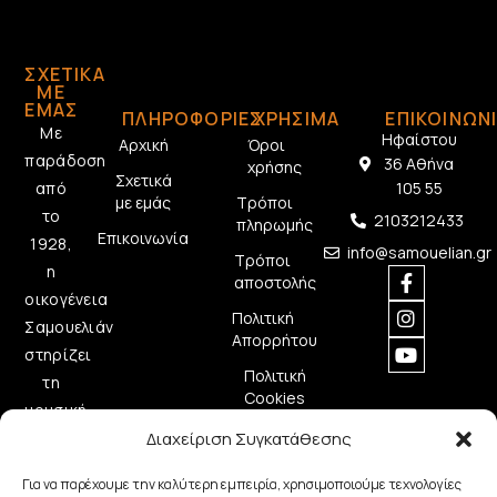
ΣΧΕΤΙΚΆ
ΜΕ
ΕΜΆΣ
ΠΛΗΡΟΦΟΡΙΕΣ
ΧΡΗΣΙΜΑ
ΕΠΙΚΟΙΝΩΝ
Με
Ηφαίστου
Αρχική
Όροι
παράδοση
36 Αθήνα
χρήσης
Σχετικά
από
105 55
με εμάς
Τρόποι
το
2103212433
πληρωμής
Επικοινωνία
1928,
info@samouelian.gr
Τρόποι
η
αποστολής
οικογένεια
Πολιτική
Σαμουελιάν
Απορρήτου
στηρίζει
Πολιτική
τη
Cookies
μουσική
δημιουργία
Διαχείριση Συγκατάθεσης
προσφέροντας
Για να παρέχουμε την καλύτερη εμπειρία, χρησιμοποιούμε τεχνολογίες
ποιοτικά