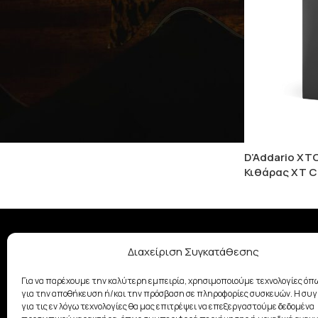
D’Addario XT
Κιθάρας XT Ca
Διαχείριση Συγκατάθεσης
ΣΧΕΤΙΚΆ ΜΕ ΕΜΆΣ
Με παράδοση από το 1928, η
Για να παρέχουμε την καλύτερη εμπειρία, χρησιμοποιούμε τεχνολογίες όπω
οικογένεια Σαμουελιάν στηρίζει
για την αποθήκευση ή/και την πρόσβαση σε πληροφορίες συσκευών. Η συ
τη μουσική δημιουργία
για τις εν λόγω τεχνολογίες θα μας επιτρέψει να επεξεργαστούμε δεδομένα