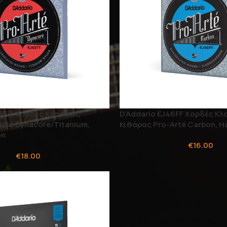
45TT Χορδές Κλασικής
D’Addario EJ46FF Χορδές Κλ
rté Dynacore/Titanium,
Κιθάρας Pro-Arté Carbon, H
on
€
16.00
€
18.00