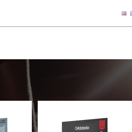
€
0.00
Show
9
12
18
24