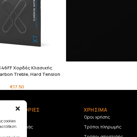
C46FF Χορδές Κλασικής
rbon Treble, Hard Tension
€
17.50
ΠΛΗΡΟΦΟΡΙΕΣ
ΧΡΗΣΙΜΑ
Αρχική
Όροι χρήσης
ς cookies
Σχετικά με εμάς
Τρόποι πληρωμής
γκατάθεση
Επικοινωνία
Τρόποι αποστολής