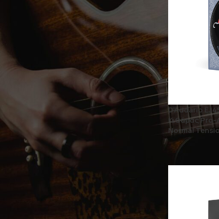
BRAND
D'ADDARIO
4
Χορδές D'Addario
4
ΚΑΤΆΣΤΑΣΗ
D’Addario EJ
On sale
Κιθάρας Pro-A
Normal Tensi