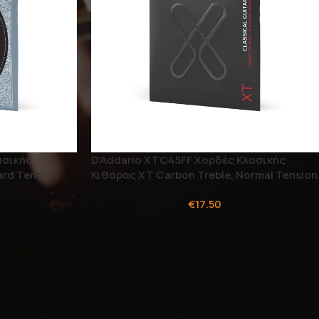
ασικής
D’Addario XTC45FF Χορδές Κλασικής
ard Tension
Κιθάρας XT Carbon Treble, Normal Tension
€
17.50