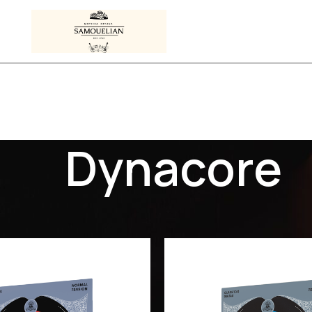
Dynacore
Προϊόντα με ετικέτα “Dynacore”