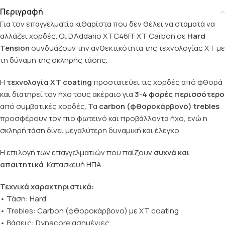
Περιγραφή
Για τον επαγγελματία κιθαρίστα που δεν θέλει να σταματά να
αλλάζει χορδές. Οι D’Addario XTC46FF XT Carbon σε
Hard
Tension
συνδυάζουν την ανθεκτικότητα της τεχνολογίας XT με
τη δύναμη της σκληρής τάσης.
Η
τεχνολογία XT coating
προστατεύει τις χορδές από φθορά
και διατηρεί τον ήχο τους ακέραιο για
3-4 φορές περισσότερο
από συμβατικές χορδές. Τα
carbon (φθοροκάρβονο) trebles
προσφέρουν τον πιο φωτεινό και προβάλλοντα ήχο, ενώ η
σκληρή τάση δίνει μεγαλύτερη δυναμική και έλεγχο.
Η επιλογή των επαγγελματιών που παίζουν
συχνά και
απαιτητικά
. Κατασκευή ΗΠΑ.
Τεχνικά χαρακτηριστικά:
• Τάση: Hard
• Trebles: Carbon (φθοροκάρβονο) με XT coating
• Βάσεις: Dynacore ασημένιες