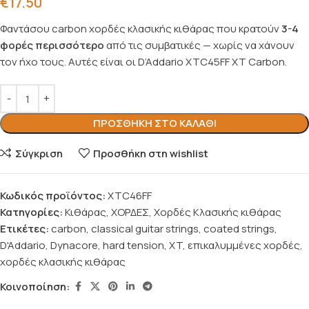
€
17.50
Φαντάσου carbon χορδές κλασικής κιθάρας που κρατούν
3-4
φορές περισσότερο
από τις συμβατικές — χωρίς να χάνουν
τον ήχο τους. Αυτές είναι οι D’Addario XTC45FF XT Carbon.
ΠΡΟΣΘΉΚΗ ΣΤΟ ΚΑΛΆΘΙ
Σύγκριση
Προσθήκη στη wishlist
Κωδικός προϊόντος:
XTC46FF
Κατηγορίες:
Κιθάρας
,
ΧΟΡΔΕΣ
,
Χορδές Κλασικής κιθάρας
Ετικέτες:
carbon
,
classical guitar strings
,
coated strings
,
D'Addario
,
Dynacore
,
hard tension
,
XT
,
επικαλυμμένες χορδές
,
χορδές κλασικής κιθάρας
Κοινοποίηση: