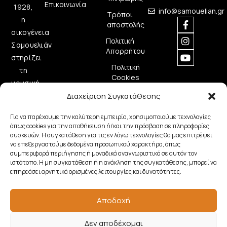
Επικοινωνία
1928,
info@samouelian.gr
Τρόποι
η
αποστολής
οικογένεια
Πολιτική
Σαμουελιάν
Απορρήτου
στηρίζει
Πολιτική
τη
Cookies
μουσική
δημιουργία
Διαχείριση Συγκατάθεσης
προσφέροντας
Για να παρέχουμε την καλύτερη εμπειρία, χρησιμοποιούμε τεχνολογίες
ποιοτικά
όπως cookies για την αποθήκευση ή/και την πρόσβαση σε πληροφορίες
μουσικά
συσκευών. Η συγκατάθεση για τις εν λόγω τεχνολογίες θα μας επιτρέψει
να επεξεργαστούμε δεδομένα προσωπικού χαρακτήρα, όπως
όργανα.
συμπεριφορά περιήγησης ή μοναδικά αναγνωριστικά σε αυτόν τον
ιστότοπο. Η μη συγκατάθεση ή η ανάκληση της συγκατάθεσης, μπορεί να
επηρεάσει αρνητικά ορισμένες λειτουργίες και δυνατότητες.
Copyright © 2026 Samouelian. All Rights Reserved.
Αποδοχή
Developed by
Algoria
Δεν αποδέχομαι