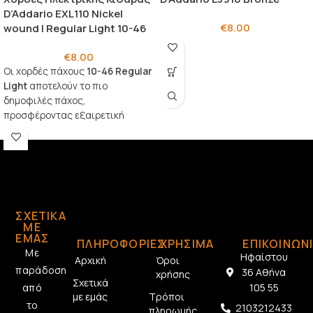
D’Addario EXL110 Nickel
€
8.00
wound | Regular Light 10-46
€
8.00
Οι χορδές πάχους
10-46 Regular
Light
αποτελούν το πιο
δημοφιλές πάχος,
προσφέροντας εξαιρετική
ισορροπία ανάμεσα στον ήχο και
την ευκολία στο παίξιμο.
ΣΧΕΤΙΚΆ
ΜΕ
ΕΜΆΣ
ΠΛΗΡΟΦΟΡΙΕΣ
ΧΡΗΣΙΜΑ
ΕΠΙΚΟΙΝΩΝ
Με
Ηφαίστου
Αρχική
Όροι
παράδοση
36 Αθήνα
χρήσης
Σχετικά
από
105 55
με εμάς
Τρόποι
το
2103212433
πληρωμής