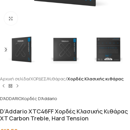
Click to enlarge
Αρχική σελίδα
ΧΟΡΔΕΣ
Κιθάρας
Χορδές Κλασικής κιθάρας
D'ADDARIO
Χορδές D'Addario
D’Addario XTC46FF Χορδές Κλασικής Κιθάρας
XT Carbon Treble, Hard Tension