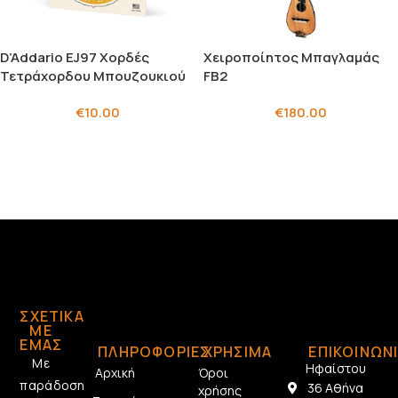
D’Addario EJ97 Χορδές
Χειροποίητος Μπαγλαμάς
Τετράχορδου Μπουζουκιού
FB2
€
10.00
€
180.00
ΣΧΕΤΙΚΆ
ΜΕ
ΕΜΆΣ
ΠΛΗΡΟΦΟΡΙΕΣ
ΧΡΗΣΙΜΑ
ΕΠΙΚΟΙΝΩΝ
Με
Ηφαίστου
Αρχική
Όροι
παράδοση
36 Αθήνα
χρήσης