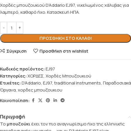
Χορδές μπουζουκιού D’Addario EJ97, νικελωμένος χάλυβας για
λαμπερό, καθαρό ήχο. Κατασκευή ΗΠΑ.
ΠΡΟΣΘΉΚΗ ΣΤΟ ΚΑΛΆΘΙ
Σύγκριση
Προσθήκη στη wishlist
Κωδικός προϊόντος:
EJ97
Κατηγορίες:
ΧΟΡΔΕΣ
,
Χορδές Μπουζουκιού
Ετικέτες:
D'Addario
,
EJ97
,
traditional instruments
,
Παραδοσιακά
Όργανα
,
χορδες μπουζουκιου
Κοινοποίηση:
Περιγραφή
Το
μπουζούκι
έχει τον πιο αναγνωρίσιμο ήχο της ελληνικής
παραδοσιακής μουσικής — και οι D’Addario EJ97 είναι