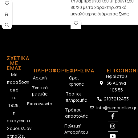
τη λαμπρότητα του μπρούντζου
80/20 με τα χαρακτηριστικά
μεγαλύτερης διάρκειας ζωής
του φωσφορούχου μπρούντζου.
Πάχη χορδών
: Απλό ατσάλι .012,
.016, περιελιγμένες με μπρούντζο
.025, .034, .044, .054
ΣΧΕΤΙΚΆ
ΜΕ
ΕΜΆΣ
ΠΛΗΡΟΦΟΡΙΕΣ
ΧΡΗΣΙΜΑ
ΕΠΙΚΟΙΝΩΝ
Με
Ηφαίστου
Αρχική
Όροι
παράδοση
36 Αθήνα
χρήσης
Σχετικά
από
105 55
με εμάς
Τρόποι
το
2103212433
πληρωμής
Επικοινωνία
1928,
info@samouelian.gr
Τρόποι
η
αποστολής
οικογένεια
Πολιτική
Σαμουελιάν
Απορρήτου
στηρίζει