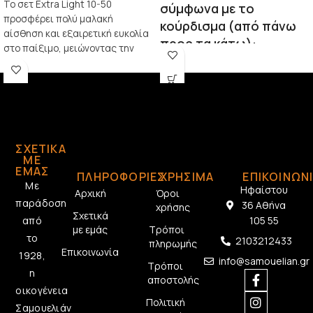
Το σετ Extra Light 10-50
σύμφωνα με το
προσφέρει πολύ μαλακή
κούρδισμα (από πάνω
αίσθηση και εξαιρετική ευκολία
προς τα κάτω):
στο παίξιμο, μειώνοντας την
Ρε:
0,22 – 0,09
ένταση στα δάχτυλα και
Λα:
0,12 – 0,12
διευκολύνοντας τα bends και τις
γρήγορες αλλαγές συγχορδιών.
Ρε:
0,09 – 0,09
ΣΧΕΤΙΚΆ
ΜΕ
ΕΜΆΣ
ΠΛΗΡΟΦΟΡΙΕΣ
ΧΡΗΣΙΜΑ
ΕΠΙΚΟΙΝΩΝ
Με
Ηφαίστου
Αρχική
Όροι
παράδοση
36 Αθήνα
χρήσης
Σχετικά
από
105 55
με εμάς
Τρόποι
το
2103212433
πληρωμής
Επικοινωνία
1928,
info@samouelian.gr
Τρόποι
η
αποστολής
οικογένεια
Πολιτική
Σαμουελιάν