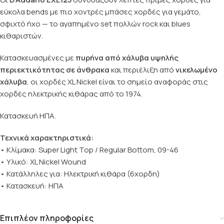
εύκολα bends με πιο χοντρές μπάσες χορδές για γεμάτο,
σφιχτό ήχο — το αγαπημένο set πολλών rock και blues
κιθαριστών.
Κατασκευασμένες με
πυρήνα από χάλυβα υψηλής
περιεκτικότητας σε άνθρακα
και περιέλιξη από
νικελωμένο
χάλυβα
, οι χορδές XL Nickel είναι το σημείο αναφοράς στις
χορδές ηλεκτρικής κιθάρας από το 1974.
Κατασκευή ΗΠΑ.
Τεχνικά χαρακτηριστικά:
• Κλίμακα: Super Light Top / Regular Bottom, 09-46
• Υλικό: XL Nickel Wound
• Κατάλληλες για: Ηλεκτρική κιθάρα (6χορδη)
• Κατασκευή: ΗΠΑ
Επιπλέον πληροφορίες