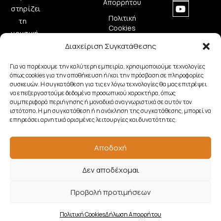
Απορρήτου
στηρίζει
Πολιτική
τη
Cookies
μουσική
δημιουργία
Διαχείριση Συγκατάθεσης
προσφέροντας
Για να παρέχουμε την καλύτερη εμπειρία, χρησιμοποιούμε τεχνολογίες
ποιοτικά
όπως cookies για την αποθήκευση ή/και την πρόσβαση σε πληροφορίες
μουσικά
συσκευών. Η συγκατάθεση για τις εν λόγω τεχνολογίες θα μας επιτρέψει
να επεξεργαστούμε δεδομένα προσωπικού χαρακτήρα, όπως
όργανα.
συμπεριφορά περιήγησης ή μοναδικά αναγνωριστικά σε αυτόν τον
ιστότοπο. Η μη συγκατάθεση ή η ανάκληση της συγκατάθεσης, μπορεί να
επηρεάσει αρνητικά ορισμένες λειτουργίες και δυνατότητες.
Copyright © 2026 Samouelian. All Rights Reserved.
Αποδοχή
Developed by
Algoria
Δεν αποδέχομαι
Προβολή προτιμήσεων
Πολιτική Cookies
Δήλωση Απορρήτου
τάστημα
Wishlist
Ο λογαριασμός μου
Καλάθι