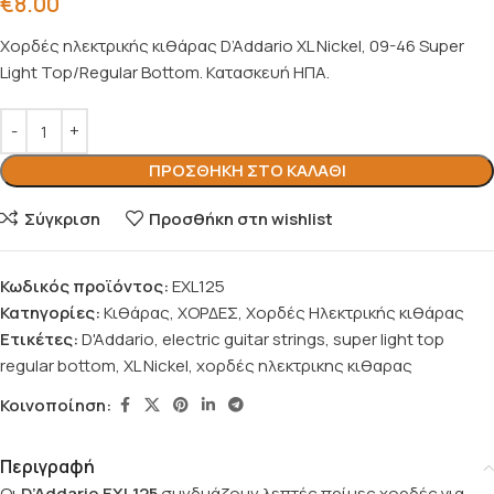
€
8.00
Χορδές ηλεκτρικής κιθάρας D’Addario XL Nickel, 09-46 Super
Light Top/Regular Bottom. Κατασκευή ΗΠΑ.
ΠΡΟΣΘΉΚΗ ΣΤΟ ΚΑΛΆΘΙ
Σύγκριση
Προσθήκη στη wishlist
Κωδικός προϊόντος:
EXL125
Κατηγορίες:
Κιθάρας
,
ΧΟΡΔΕΣ
,
Χορδές Ηλεκτρικής κιθάρας
Ετικέτες:
D'Addario
,
electric guitar strings
,
super light top
regular bottom
,
XL Nickel
,
χορδές ηλεκτρικης κιθαρας
Κοινοποίηση:
Περιγραφή
Οι
D’Addario EXL125
συνδυάζουν λεπτές πρίμες χορδές για