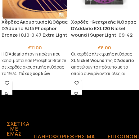
Χορδές Ακουστικής Κιθάρας
Χορδές Ηλεκτρικής Κιθάρας
D’Addario EJ15 Phosphor
D’Addario EXL120 Nickel
Bronze | 0.10-0.47 Extra Light
wound | Super Light, 09-42
€
11.00
€
8.00
Η D’Addario ήταν η πρώτη που
Οι χορδές ηλεκτρικής κιθάρας
χρησιμοποίησε Phosphor Bronze
XL Nickel Wound
της
D'Addario
σε χορδές ακουστικής κιθάρας
αποτελούν το πρότυπο με το
το 1974.
Πάχος χορδών:
οποίο συγκρίνονται όλες οι
0.10
άλλες χορδές. Το πιο δημοφιλές
0.14
σετ ηλεκτρικής κιθάρας της, XL
0.23
Nickel, χαίρει εκτίμησης από
0.30
μουσικούς σε όλο τον κόσμο από
0.39
το 1974.
0.47
ΣΧΕΤΙΚΆ
ΜΕ
ΕΜΆΣ
ΠΛΗΡΟΦΟΡΙΕΣ
ΧΡΗΣΙΜΑ
ΕΠΙΚΟΙΝΩΝ